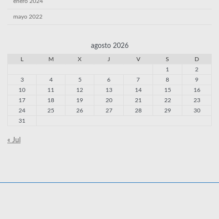
enero 2024
mayo 2022
agosto 2026
L
M
X
J
V
S
D
1
2
3
4
5
6
7
8
9
10
11
12
13
14
15
16
17
18
19
20
21
22
23
24
25
26
27
28
29
30
31
« Jul