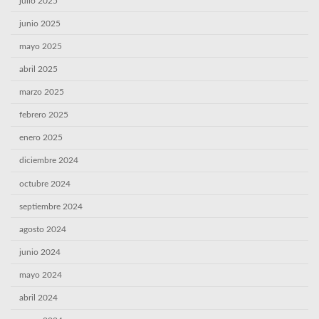
julio 2025
junio 2025
mayo 2025
abril 2025
marzo 2025
febrero 2025
enero 2025
diciembre 2024
octubre 2024
septiembre 2024
agosto 2024
junio 2024
mayo 2024
abril 2024