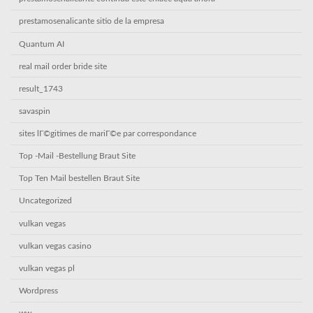
prestamosenalicante sitio de la empresa
Quantum AI
real mail order bride site
result_1743
savaspin
sites lГ©gitimes de mariГ©e par correspondance
Top -Mail -Bestellung Braut Site
Top Ten Mail bestellen Braut Site
Uncategorized
vulkan vegas
vulkan vegas casino
vulkan vegas pl
Wordpress