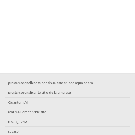
new
News
nv casino
online casino buitenland
play.google.comstoreappsdetailsid=com.pinco.nicotoss_Английский
Plinko
Plinko casino1
Post
prestamosenalicante continua este enlace aqua ahora
prestamosenalicante sitio de la empresa
Quantum AI
real mail order bride site
result_1743
savaspin