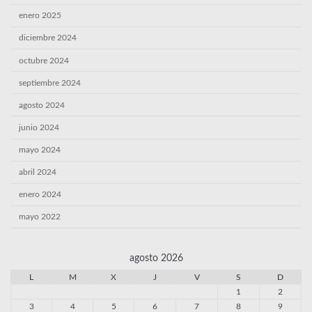
enero 2025
diciembre 2024
octubre 2024
septiembre 2024
agosto 2024
junio 2024
mayo 2024
abril 2024
enero 2024
mayo 2022
agosto 2026
L
M
X
J
V
S
D
1
2
3
4
5
6
7
8
9