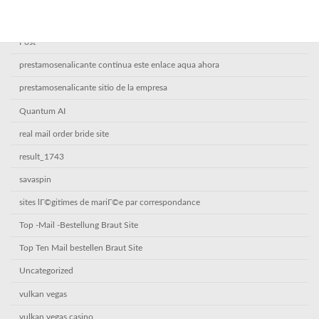
Plinko casino1
Post
prestamosenalicante continua este enlace aqua ahora
prestamosenalicante sitio de la empresa
Quantum AI
real mail order bride site
result_1743
savaspin
sites lГ©gitimes de mariГ©e par correspondance
Top -Mail -Bestellung Braut Site
Top Ten Mail bestellen Braut Site
Uncategorized
vulkan vegas
vulkan vegas casino