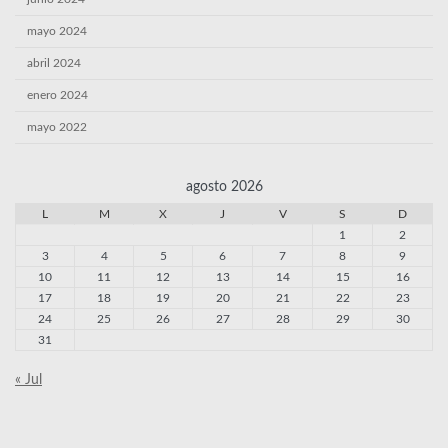
mayo 2024
abril 2024
enero 2024
mayo 2022
agosto 2026
L
M
X
J
V
S
D
1
2
3
4
5
6
7
8
9
10
11
12
13
14
15
16
17
18
19
20
21
22
23
24
25
26
27
28
29
30
31
« Jul