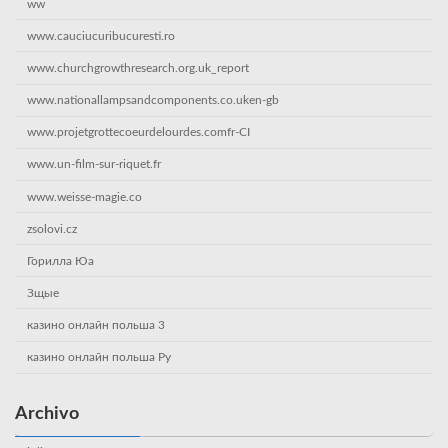
ww
www.cauciucuribucuresti.ro
www.churchgrowthresearch.org.uk_report
www.nationallampsandcomponents.co.uken-gb
www.projetgrottecoeurdelourdes.comfr-CI
www.un-film-sur-riquet.fr
www.weisse-magie.co
zsolovi.cz
Горилла Юа
Зщые
казино онлайн польша 3
казино онлайн польша Ру
Archivo