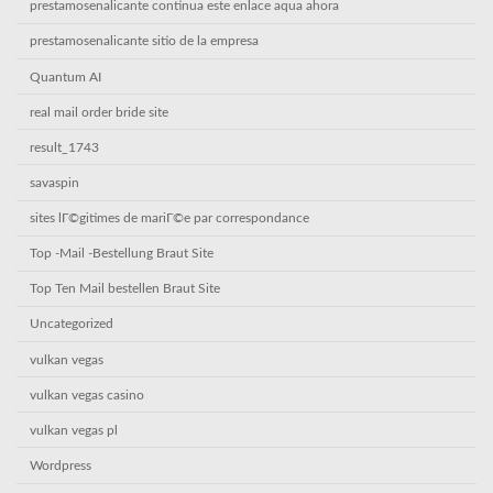
prestamosenalicante continua este enlace aqua ahora
prestamosenalicante sitio de la empresa
Quantum AI
real mail order bride site
result_1743
savaspin
sites lГ©gitimes de mariГ©e par correspondance
Top -Mail -Bestellung Braut Site
Top Ten Mail bestellen Braut Site
Uncategorized
vulkan vegas
vulkan vegas casino
vulkan vegas pl
Wordpress