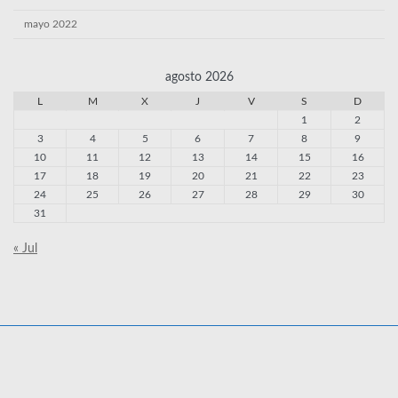
mayo 2022
agosto 2026
L
M
X
J
V
S
D
1
2
3
4
5
6
7
8
9
10
11
12
13
14
15
16
17
18
19
20
21
22
23
24
25
26
27
28
29
30
31
« Jul