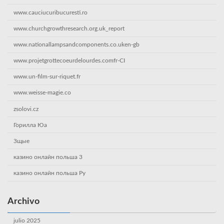
www.cauciucuribucuresti.ro
www.churchgrowthresearch.org.uk_report
www.nationallampsandcomponents.co.uken-gb
www.projetgrottecoeurdelourdes.comfr-CI
www.un-film-sur-riquet.fr
www.weisse-magie.co
zsolovi.cz
Горилла Юа
Зщые
казино онлайн польша 3
казино онлайн польша Ру
Archivo
julio 2025