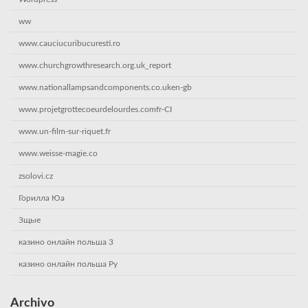
ww
www.cauciucuribucuresti.ro
www.churchgrowthresearch.org.uk_report
www.nationallampsandcomponents.co.uken-gb
www.projetgrottecoeurdelourdes.comfr-CI
www.un-film-sur-riquet.fr
www.weisse-magie.co
zsolovi.cz
Горилла Юа
Зщые
казино онлайн польша 3
казино онлайн польша Ру
Archivo