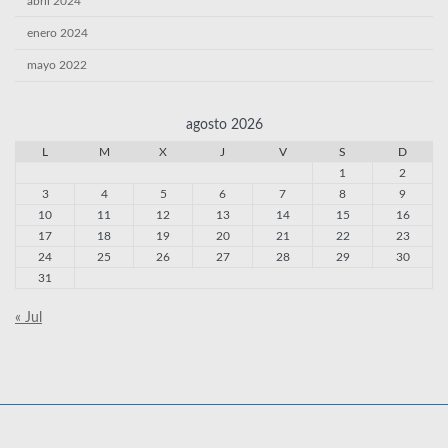
abril 2024
enero 2024
mayo 2022
agosto 2026
L
M
X
J
V
S
D
1
2
3
4
5
6
7
8
9
10
11
12
13
14
15
16
17
18
19
20
21
22
23
24
25
26
27
28
29
30
31
« Jul