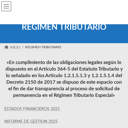
Saltar
Saltar
Corporación Cultural José Eustacio Rivera
al
a
contenido
la
navegación
REGIMEN TRIBUTARIO
INICIO
REGIMEN TRIBUTARIO
«En cumplimiento de las obligaciones legales según lo
dispuesto en el Artículo 364-5 del Estatuto Tributario y
lo señalado en los Artículo 1.2.1.5.1.3 y 1.2.1.5.1.4 del
Decreto 2150 de 2017 se dispuso de este espacio con
el fin de dar transparencia al proceso de solicitud de
permanencia en el Régimen Tributario Especial»
ESTADOS FINANCIEROS 2025
INFORME DE GESTION 2025