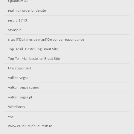
Quantum AI
real mail order bride site
result_1743
savaspin
sites lГ©gitimes de mariГ©e par correspondance
Top -Mail -Bestellung Braut Site
Top Ten Mail bestellen Braut Site
Uncategorized
vulkan vegas
vulkan vegas casino
vulkan vegas pl
Wordpress
ww
www.cauciucuribucuresti.ro