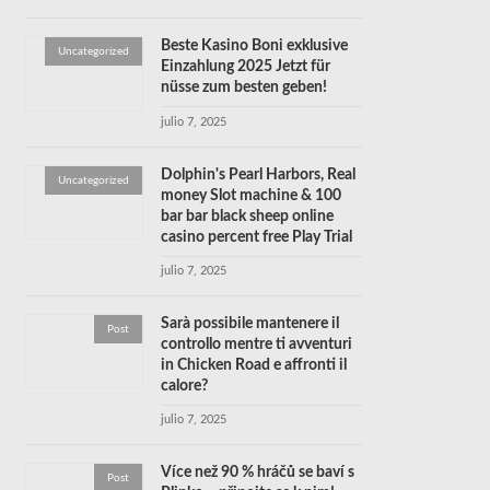
Beste Kasino Boni exklusive
Uncategorized
Einzahlung 2025 Jetzt für
nüsse zum besten geben!
julio 7, 2025
Dolphin's Pearl Harbors, Real
Uncategorized
money Slot machine & 100
bar bar black sheep online
casino percent free Play Trial
julio 7, 2025
Sarà possibile mantenere il
Post
controllo mentre ti avventuri
in Chicken Road e affronti il
calore?
julio 7, 2025
Více než 90 % hráčů se baví s
Post