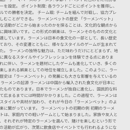
ーを設定。 ポイント制度: 各ラウンドごとにポイントを獲得し、
ルでの勝者を決定。 チーム戦: チームを組んで対戦し、協力プレ
しむことができる。 ラーメンベットの歴史 「ラーメンベット」
な活動がどこから始まったのかを探ることは、文化的な観点から
に興味深いです。この形式の娯楽は、ラーメンそのものの文化と
連しています。ラーメンは日本の食文化の一部として、長い歴史
ており、その変遷とともに、様々なスタイルのゲームが生まれて
た。 ラーメンの独特な魅力は、ただ味わうだけにとどまらず、地
に異なるスタイルやインフレッションを体験できる点にありま
れに伴い、ラーメンを題材にしたゲームも進化していき、多くの
楽しまれる娯楽としての地位を確立しました。このように、ラー
歴史は「ラーメンベット」の発展にも大きな影響を与えているの
 ラーメンの起源 ラーメンは中国から輸入された食文化が日本に
たものであります。日本でラーメンが独自に進化し、国民的な料
て広まるまでには時間がかかりました。この過程で、ラーメンは
スタイルや具材が加わり、それが今日の「ラーメンベット」のよ
楽に繋がっています。 ラーメンベットの初期の例 初期のラーメ
トは、家庭内での軽いゲームとして始まりました。家族や友人と
、それぞれが特定のラーメンを選んで、賭けを楽しむという形で
の活動が広がり、次第に飲食店やイベントでも行われるようにな