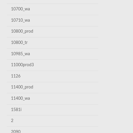
10700_wa
10710_wa
10800_prod
10800_tr
10985_wa
11000prod3
1126
11400_prod
11400_wa
1581i
2
2090