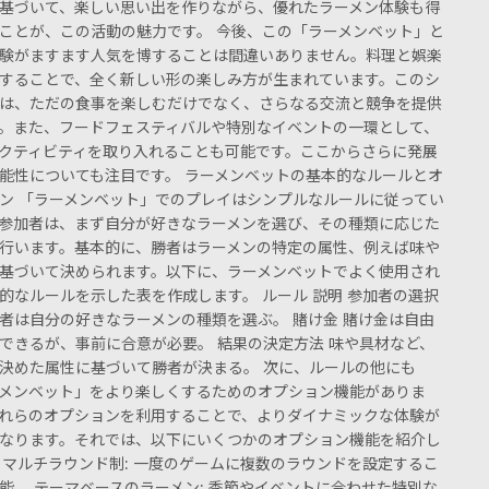
基づいて、楽しい思い出を作りながら、優れたラーメン体験も得
ことが、この活動の魅力です。 今後、この「ラーメンベット」と
験がますます人気を博することは間違いありません。料理と娯楽
することで、全く新しい形の楽しみ方が生まれています。このシ
は、ただの食事を楽しむだけでなく、さらなる交流と競争を提供
。また、フードフェスティバルや特別なイベントの一環として、
クティビティを取り入れることも可能です。ここからさらに発展
能性についても注目です。 ラーメンベットの基本的なルールとオ
ン 「ラーメンベット」でのプレイはシンプルなルールに従ってい
参加者は、まず自分が好きなラーメンを選び、その種類に応じた
行います。基本的に、勝者はラーメンの特定の属性、例えば味や
基づいて決められます。以下に、ラーメンベットでよく使用され
的なルールを示した表を作成します。 ルール 説明 参加者の選択
者は自分の好きなラーメンの種類を選ぶ。 賭け金 賭け金は自由
できるが、事前に合意が必要。 結果の決定方法 味や具材など、
決めた属性に基づいて勝者が決まる。 次に、ルールの他にも
メンベット」をより楽しくするためのオプション機能がありま
れらのオプションを利用することで、よりダイナミックな体験が
なります。それでは、以下にいくつかのオプション機能を紹介し
 マルチラウンド制: 一度のゲームに複数のラウンドを設定するこ
能。 テーマベースのラーメン: 季節やイベントに合わせた特別な