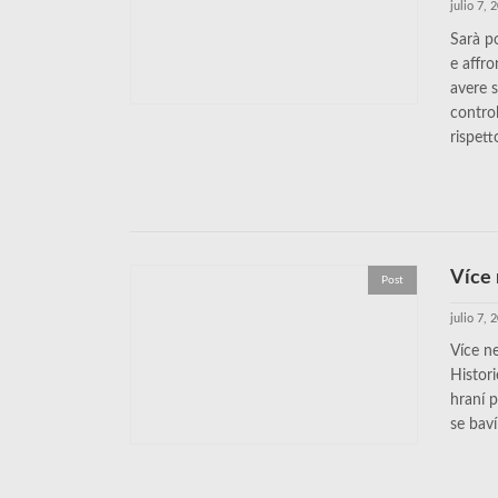
julio 7, 
Sarà po
e affro
avere 
control
rispett
Více 
Post
julio 7, 
Více ne
Histori
hraní 
se baví