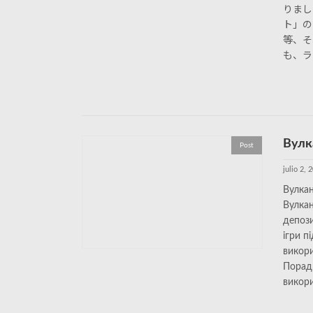
りまし
ト」の
等、そ
も、ラ
Вулк
Post
julio 2, 
Вулкан
Вулкан
депози
ігри п
викори
Поради
викори