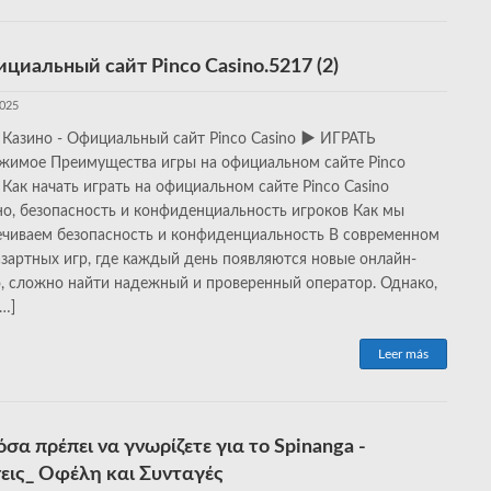
ициальный сайт Pinco Casino.5217 (2)
2025
Казино - Официальный сайт Pinco Casino ▶️ ИГРАТЬ
жимое Преимущества игры на официальном сайте Pinco
 Как начать играть на официальном сайте Pinco Casino
о, безопасность и конфиденциальность игроков Как мы
ечиваем безопасность и конфиденциальность В современном
зартных игр, где каждый день появляются новые онлайн-
о, сложно найти надежный и проверенный оператор. Однако,
[…]
Leer más
σα πρέπει να γνωρίζετε για το Spinanga -
εις_ Οφέλη και Συνταγές