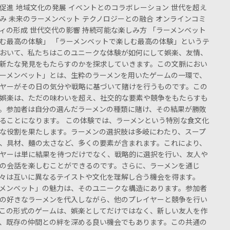
促進 地域文化の発展 イベントとのコラボレーション 世代を超え
み 未来のラーメンベット テクノロジーとの融合 オンラインコミ
ィの形成 世代交代の影響 持続可能な楽しみ方 「ラーメンベット
む最高の体験」 「ラーメンベットで楽しむ最高の体験」というテ
おいて、私たちはこのユニークな体験が如何にして娯楽、友情、
新たな発見をもたらすのかを探求していきます。この文脈におい
ーメンベット」とは、生粋のラーメンを用いたゲームの一環で、
ヤーがその日の気分や戦略に基づいて賭けを行うものです。この
娯楽は、ただの味わいを超え、社交的な要素や競争をもたらすも
。参加者は自分の選んだラーメンの種類に賭け、その結果が勝敗
ることになります。 この体験では、ラーメンという特別な食文化
な役割を果たします。ラーメンの選択肢は多岐にわたり、スープ
、具材、麺の太さなど、多くの要素が含まれます。これにより、
ヤーは単に結果を待つだけでなく、戦略的に選択を行い、友人や
の会話を楽しむことができるのです。さらに、ラーメンを通じ
々は互いに異なるテイストや文化を理解し合う機会を得ます。
メンベット」の魅力は、そのユニークな構造にあります。参加者
の好きなラーメンを代入しながら、他のプレイヤーと競争を行い
この形式のゲームは、娯楽としてだけではなく、新しい友人を作
、既存の仲間との絆を深める良い機会でもあります。この共通の