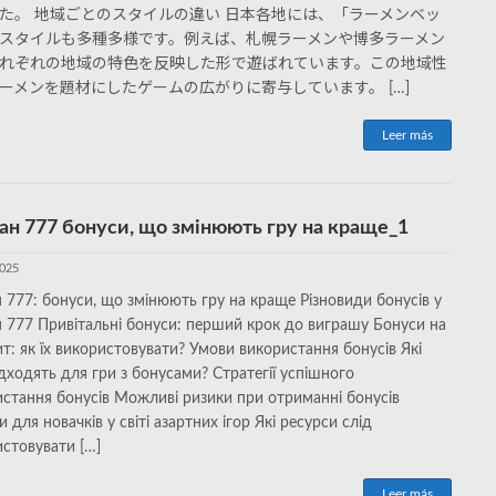
た。 地域ごとのスタイルの違い 日本各地には、「ラーメンベッ
スタイルも多種多様です。例えば、札幌ラーメンや博多ラーメン
れぞれの地域の特色を反映した形で遊ばれています。この地域性
ーメンを題材にしたゲームの広がりに寄与しています。 […]
Leer más
ан 777 бонуси, що змінюють гру на краще_1
2025
 777: бонуси, що змінюють гру на краще Різновиди бонусів у
 777 Привітальні бонуси: перший крок до виграшу Бонуси на
т: як їх використовувати? Умови використання бонусів Які
ідходять для гри з бонусами? Стратегії успішного
стання бонусів Можливі ризики при отриманні бонусів
 для новачків у світі азартних ігор Які ресурси слід
стовувати […]
Leer más