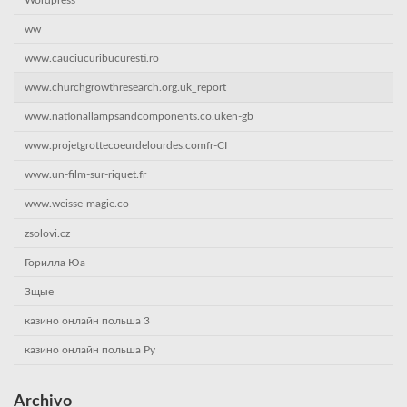
ww
www.cauciucuribucuresti.ro
www.churchgrowthresearch.org.uk_report
www.nationallampsandcomponents.co.uken-gb
www.projetgrottecoeurdelourdes.comfr-CI
www.un-film-sur-riquet.fr
www.weisse-magie.co
zsolovi.cz
Горилла Юа
Зщые
казино онлайн польша 3
казино онлайн польша Ру
Archivo