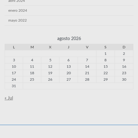
abril 2024
enero 2024
mayo 2022
agosto 2026
L
M
X
J
V
S
D
1
2
3
4
5
6
7
8
9
10
11
12
13
14
15
16
17
18
19
20
21
22
23
24
25
26
27
28
29
30
31
« Jul