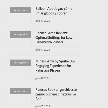
Balloon App Jugar: cómo
Uncategorized
inflar globos y cobrar
julio 8, 2025
Rocket Game Review:
Uncategorized
Optimal Settings for Low-
Bandwidth Players
julio 8, 2025
Mines Game by Spribe: An
Uncategorized
Engaging Experience for
Pakistani Players
julio 8, 2025
Ramses Book angeschlossen
Uncategorized
casino Sichere dir exklusive
Boni
julio 7, 2025