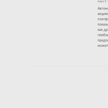
mayo 9, 
Автома
акция
платф
показы
как д
гембл
предпо
может