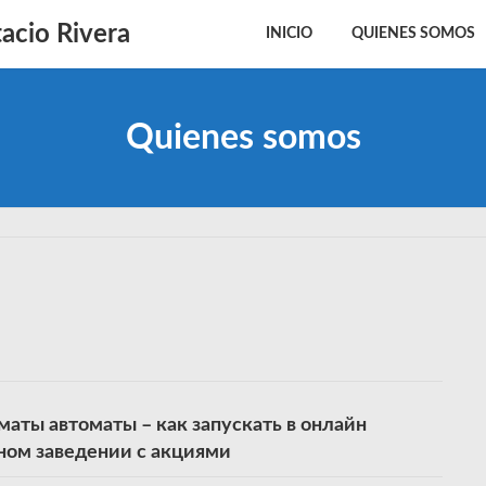
acio Rivera
INICIO
QUIENES SOMOS
Quienes somos
маты автоматы – как запускать в онлайн
ном заведении с акциями