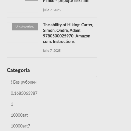
Plinko – připojte se k nim!
julio 7, 2025
The ability of Hiking: Carter,
Uncategorized
Simon, Ondra, Adam:
9780500025970: Amazon
com: Instructions
julio 7, 2025
Categoría
! Без рубрики
0,1685063987
1
10000sat
10000sat7