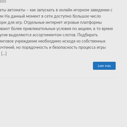
2025
ты автоматы – как запускать в онлайн игорном заведении с
ми На данный момент в сети доступно большое число
орм для игр. Отдельные интернет игровые платформы
вают более привлекательные условия по акциям, в то время
ругие выделяются ассортиментом слотов. Подбирать
инговое учреждение необходимо исходя из собственных
чтений, но порядочность и безопасность процесса игры
 […]
Leer más