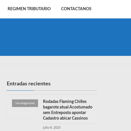
REGIMEN TRIBUTARIO
CONTACTANOS
Entradas recientes
Rodadas Flaming Chilies
Uncategorized
bagarote atual Acostumado
sem Entreposto apontar
Cadastro abicar Cassinos
julio 8, 2025