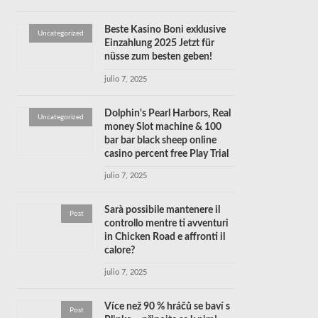
Beste Kasino Boni exklusive
Uncategorized
Einzahlung 2025 Jetzt für
nüsse zum besten geben!
julio 7, 2025
Dolphin's Pearl Harbors, Real
Uncategorized
money Slot machine & 100
bar bar black sheep online
casino percent free Play Trial
julio 7, 2025
Sarà possibile mantenere il
Post
controllo mentre ti avventuri
in Chicken Road e affronti il
calore?
julio 7, 2025
Více než 90 % hráčů se baví s
Post