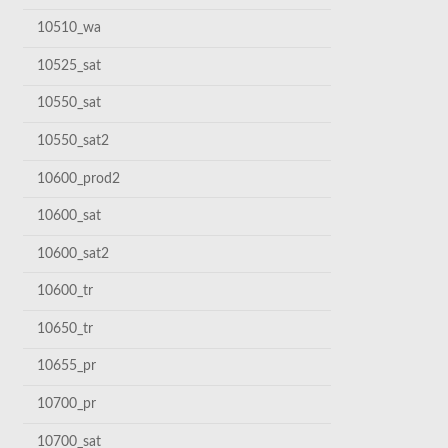
10510_wa
10525_sat
10550_sat
10550_sat2
10600_prod2
10600_sat
10600_sat2
10600_tr
10650_tr
10655_pr
10700_pr
10700_sat