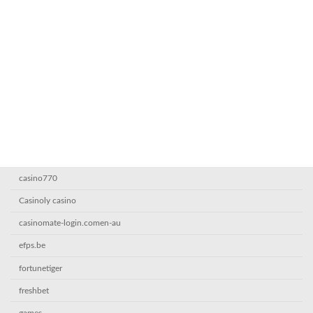
Betnacional oficial
blog
br
buitenlandsecasino
casino
casino en ligne
casino online buitenland
casino770
Casinoly casino
casinomate-login.comen-au
efps.be
fortunetiger
freshbet
games