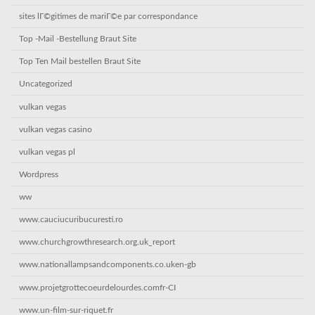
sites lГ©gitimes de mariГ©e par correspondance
Top -Mail -Bestellung Braut Site
Top Ten Mail bestellen Braut Site
Uncategorized
vulkan vegas
vulkan vegas casino
vulkan vegas pl
Wordpress
ww
www.cauciucuribucuresti.ro
www.churchgrowthresearch.org.uk_report
www.nationallampsandcomponents.co.uken-gb
www.projetgrottecoeurdelourdes.comfr-CI
www.un-film-sur-riquet.fr