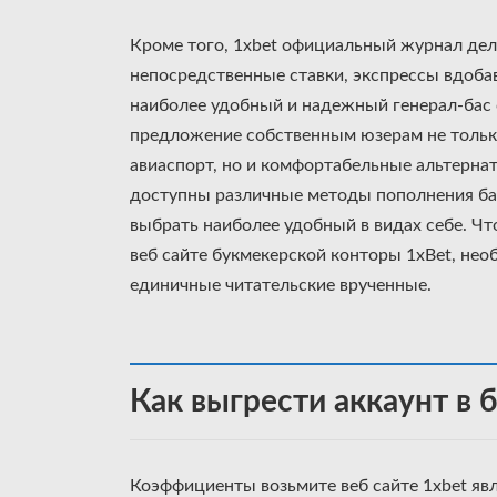
Кроме того, 1xbet официальный журнал дел
непосредственные ставки, экспрессы вдоба
наиболее удобный и надежный генерал-бас 
предложение собственным юзерам не тольк
авиаспорт, но и комфортабельные альтернат
доступны различные методы пополнения ба
выбрать наиболее удобный в видах себе. Ч
веб сайте букмекерской конторы 1xBet, не
единичные читательские врученные.
Как выгрести аккаунт в 
Коэффициенты возьмите веб сайте 1xbet яв