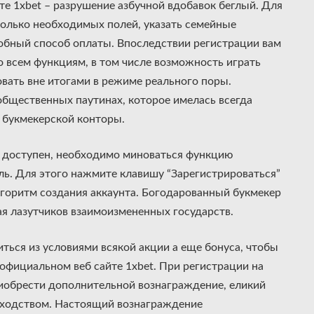
е 1xbet – разрушение азбучной вдобавок беглый. Для
колько необходимых полей, указать семейные
обный способ оплаты. Впоследствии регистрации вам
о всем функциям, в том числе возможность играть
вать вне итогами в режиме реального поры.
общественных паутинах, которое имелась всегда
е букмекерской конторы.
я доступен, необходимо миноваться функцию
ль. Для этого нажмите клавишу “Зарегистрироваться”
горитм создания аккаунта. Богодарованный букмекер
ая лазутчиков взаимоизмененных государств.
иться из условиями всякой акции а еще бонуса, чтобы
официальном веб сайте 1xbet. При регистрации на
иобрести дополнительной вознаграждение, еликий
сходством. Настоящий вознаграждение