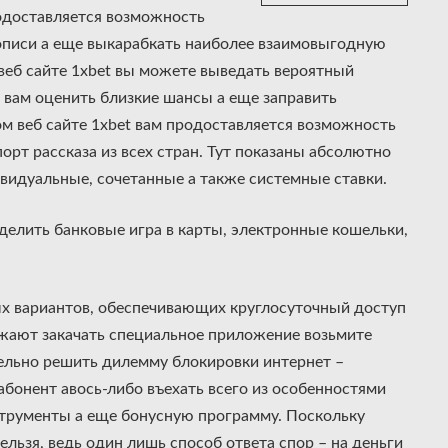
одоставляется возможность
описи а еще выкарабкать наиболее взаимовыгодную
веб сайте 1xbet вы можете выведать вероятный
вам оценить близкие шансы а еще заправить
м веб сайте 1xbet вам продоставляется возможность
орт рассказа из всех стран. Тут показаны абсолютно
ивидуальные, сочетанные а также системные ставки.
делить банковые игра в карты, электронные кошельки,
ых вариантов, обеспечивающих круглосуточный доступ
ожают закачать специальное приложение возьмите
тельно решить дилемму блокировки интернет –
бонент авось-либо въехать всего из особенностями
струменты а еще бонусную программу. Поскольку
ьзя, ведь один лишь способ ответа спор – на деньги