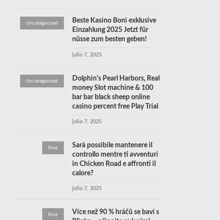
Beste Kasino Boni exklusive
Uncategorized
Einzahlung 2025 Jetzt für
nüsse zum besten geben!
julio 7, 2025
Dolphin's Pearl Harbors, Real
Uncategorized
money Slot machine & 100
bar bar black sheep online
casino percent free Play Trial
julio 7, 2025
Sarà possibile mantenere il
Post
controllo mentre ti avventuri
in Chicken Road e affronti il
calore?
julio 7, 2025
Více než 90 % hráčů se baví s
Post