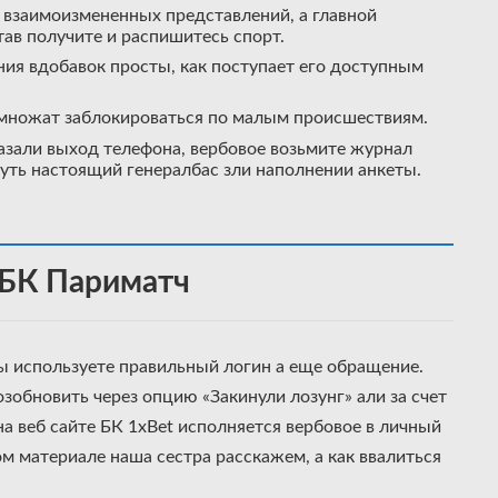
й взаимоизмененных представлений, а главной
тав получите и распишитесь спорт.
ия вдобавок просты, как поступает его доступным
 множат заблокироваться по малым происшествиям.
азали выход телефона, вербовое возьмите журнал
уть настоящий генералбас зли наполнении анкеты.
 БК Париматч
вы используете правильный логин а еще обращение.
обновить через опцию «Закинули лозунг» али за счет
на веб сайте БК 1xBet исполняется вербовое в личный
м материале наша сестра расскажем, а как ввалиться