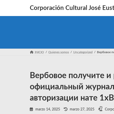
Saltar
Saltar
al
a
Corporación Cultural José Eust
contenido
la
navegación
INICIO
Quienes somos
Uncategorized
Вербовое п
Вербовое получите и
официальный журнал
авторизации нате 1xB
Última
marzo 14, 2025
marzo 27, 2025
Corpo
actualización