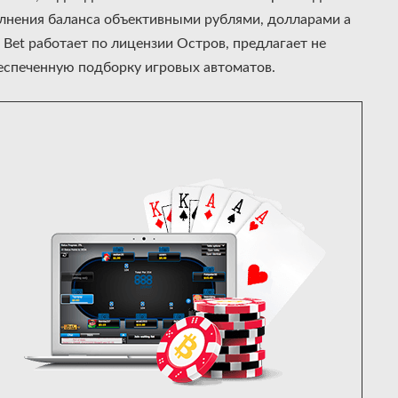
олнения баланса объективными рублями, долларами а
 Bet работает по лицензии Остров, предлагает не
обеспеченную подборку игровых автоматов.