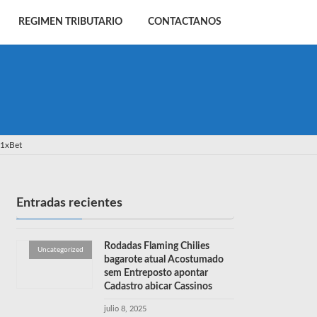
REGIMEN TRIBUTARIO
CONTACTANOS
1xBet
Entradas recientes
Rodadas Flaming Chilies
Uncategorized
bagarote atual Acostumado
sem Entreposto apontar
Cadastro abicar Cassinos
julio 8, 2025