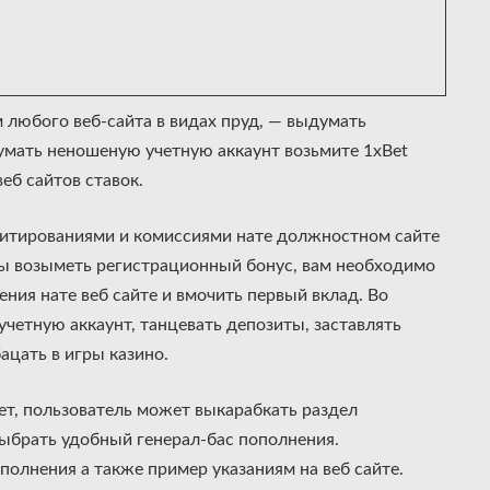
любого веб-сайта в видах пруд, — выдумать
умать неношеную учетную аккаунт возьмите 1xBet
еб сайтов ставок.
митированиями и комиссиями нате должностном сайте
бы возыметь регистрационный бонус, вам необходимо
ия нате веб сайте и вмочить первый вклад. Во
четную аккаунт, танцевать депозиты, заставлять
ацать в игры казино.
ет, пользователь может выкарабкать раздел
ыбрать удобный генерал-бас пополнения.
олнения а также пример указаниям на веб сайте.