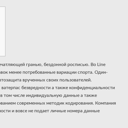
чатляющей гранью, бездонной росписью. Во Line
вок менее потребованные вариации спорта. Один-
втозащита врученных своих пользователей.
 ватерпас безвредности а также конфиденциальности
 в том числе индивидуальную данные а также
ванием современных методик кодирования. Компания
ости и вовсе не подает личные номера данные