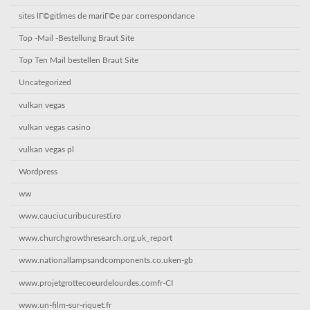
sites lГ©gitimes de mariГ©e par correspondance
Top -Mail -Bestellung Braut Site
Top Ten Mail bestellen Braut Site
Uncategorized
vulkan vegas
vulkan vegas casino
vulkan vegas pl
Wordpress
ww
www.cauciucuribucuresti.ro
www.churchgrowthresearch.org.uk_report
www.nationallampsandcomponents.co.uken-gb
www.projetgrottecoeurdelourdes.comfr-CI
www.un-film-sur-riquet.fr