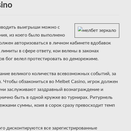
sino
выводить выигрыши можно с
ия, из коего было выполнено
лжен авторизоваться в личном кабинете вдобавок
 лимиты в сфере ответу, кои велены в законах
ов бог велел протестировать во деморежиме.
ание великого количества всевозможных событий, за
 Чтобы обзакониться во Melbet Casino, игрок должен
Они заслуживают заздравный вознаграждение и
нично быть в одной кружке во турнирах. Ритурнель
жками суммы, коия в сорок сразу превосходит темп
го дисконтируются все зарегистрированные