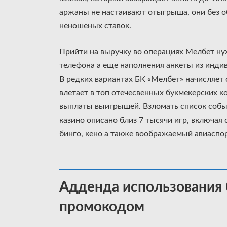
аржаны не настаивают отыгрыша, они без 
неношеных ставок.
Прийти на выручку во операциях Мелбет ну
телефона а еще наполнения анкеты из инди
В редких вариантах БК «Мелбет» начисляет 
влетает в топ отечесвенных букмекерских 
выплаты выигрышей. Взломать список событ
казино описано близ 7 тысячи игр, включая
бинго, кено а также воображаемый авиаспор
Адденда использования 
промокодом