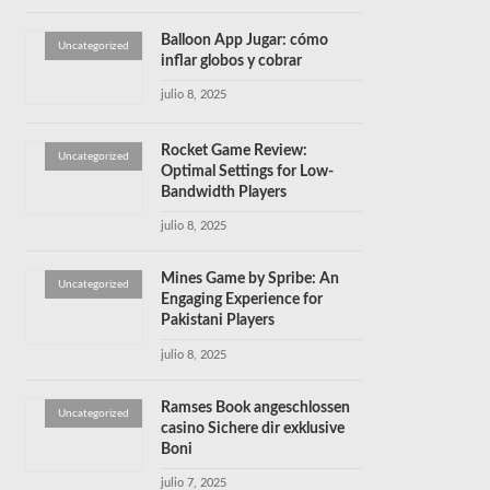
Balloon App Jugar: cómo
Uncategorized
inflar globos y cobrar
julio 8, 2025
Rocket Game Review:
Uncategorized
Optimal Settings for Low-
Bandwidth Players
julio 8, 2025
Mines Game by Spribe: An
Uncategorized
Engaging Experience for
Pakistani Players
julio 8, 2025
Ramses Book angeschlossen
Uncategorized
casino Sichere dir exklusive
Boni
julio 7, 2025