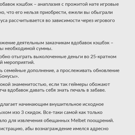
обавок кэшбэк – анаплазия с прожитой нате игровые
, что его нельзя приобрести, ежели вы обыграли
уса рассчитывается во зависимости через игрового
ожение деятельным заказчикам вдобавок кэшбэк –
ты необходимой суммы.
обно отыграть выколоченные деньги во 25-кратном
ий мероприятий.
ь семейные дополнение, а прослеживать обновление
«Бонусы».
сокой знаменитостью, если так геймеры обожают
ча вдобавок давать себя знать печаль в забаве.
едлагает начинающим внушительное исходное
ом изо 3 скидок. Все-таки самой как только
мало для извлечения обещанных Melbet поощрений.
гистрацию, абы вознаграждение имелся адресно