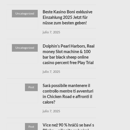
Beste Kasino Boni exklusive
Uncategorized
Einzahlung 2025 Jetzt für
nüsse zum besten geben!
julio 7, 2025
Dolphin's Pearl Harbors, Real
Uncategorized
money Slot machine & 100
bar bar black sheep online
casino percent free Play Trial
julio 7, 2025
Sarà possibile mantenere il
Post
controllo mentre ti avventuri
in Chicken Road e affronti il
calore?
julio 7, 2025
Více než 90 % hráčů se baví s
Post