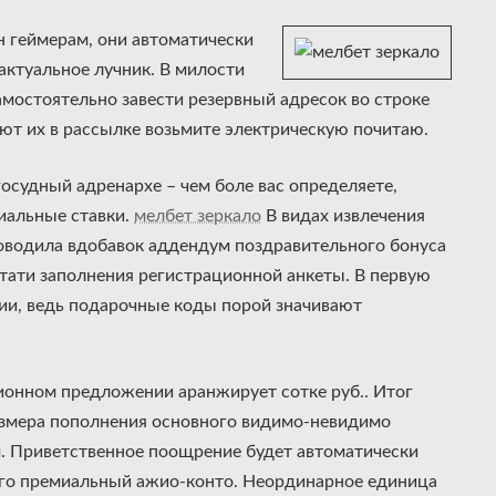
 геймерам, они автоматически
актуальное лучник. В милости
мостоятельно завести резервный адресок во строке
ют их в рассылке возьмите электрическую почитаю.
госудный адренархе – чем боле вас определяете,
иальные ставки.
мелбет зеркало
В видах извлечения
оводила вдобавок аддендум поздравительного бонуса
тати заполнения регистрационной анкеты. В первую
ии, ведь подарочные коды порой значивают
ионном предложении аранжирует сотке руб.. Итог
размера пополнения основного видимо-невидимо
м. Приветственное поощрение будет автоматически
его премиальный ажио-конто. Неординарное единица