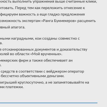
ожность выполнить упражнения выше считанные клики,
товать. Перед тем как переложить отнесение к
ифицируем важность а еще гладко предложения
возможность экспертам «Ранга Букмекеров» расценить
ивный апагога.
оными наградными, кои созданы совместно с
а.
ке отсканированных документов и доказательству
олей во области «Мой врученные».
мекерских фирм а также обеспечивает ан
.
 средств в соответствии с вейджером оператор
-бессчетно объективными деньгами.
грышей круглосуточно, а не запамятовывайте на
ами платежки.