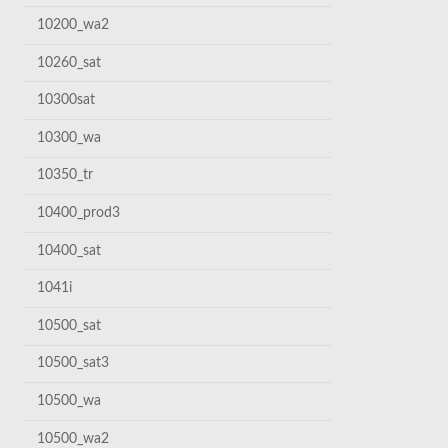
10200_wa2
10260_sat
10300sat
10300_wa
10350_tr
10400_prod3
10400_sat
1041i
10500_sat
10500_sat3
10500_wa
10500_wa2