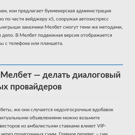
ам, кои предлагает букмекерская администрация
но по части вейджеру х5, сооружая автоэкспресс
выигрыши заказчики Мелбет смогут теми же методами,
я депо.
В Мелбет подвижная версия отображается
ы с телефона или планшета.
 Мелбет — делать диалоговый
ых провайдеров
беты, же они случается недолгосрочные вдобавок
 актуальными объявлениями можно возьмите
весторов из амбалистыми ставками влияет VIP-
через проигранных сумм. Главное перевес – сии