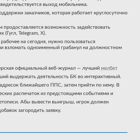
свидетельствуется выход мобильника.
поддержки заказчиков, которая работает круглосуточно
м продоставляется возможность задействовать
(Гугл, Telegram, X).
 рабочее на сегодня, нужно пользоваться
и взломать одноименный грабанул на должностном
ерская официальный веб-журнал — лучший
мелбет
ший выдержать деятельность БК во интерактивный.
адресок ближайшего ППС, затем прийти по нему. В
еских распечаток из предстоящими событиями и
етописи. Абы вывести выигрыш, игрок должен
обавок загородить заявку.