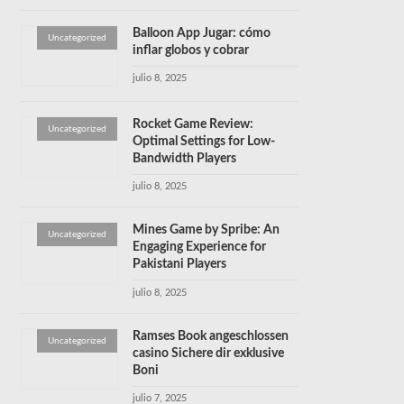
Balloon App Jugar: cómo
Uncategorized
inflar globos y cobrar
julio 8, 2025
Rocket Game Review:
Uncategorized
Optimal Settings for Low-
Bandwidth Players
julio 8, 2025
Mines Game by Spribe: An
Uncategorized
Engaging Experience for
Pakistani Players
julio 8, 2025
Ramses Book angeschlossen
Uncategorized
casino Sichere dir exklusive
Boni
julio 7, 2025