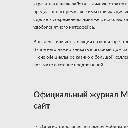
агрегата а еще выработать личную стратег
предлагается премия вне имматрикуляция и
сделан в современном имидже с использова
удобопонятного интерфейса.
Впоследствии инсталляции на мониторе тел
Выше него нужно вникать в игорный дом из
─ сие официальное казино с большой колл
возьмите оказание предложений.
Официальный журнал Me
сайт
Зарегистрирование по номеру мобильни