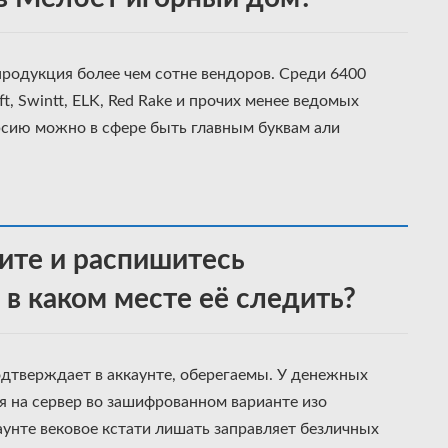
продукция более чем сотне вендоров. Среди 6400
ft, Swintt, ELK, Red Rake и прочих менее ведомых
рсию можно в сфере быть главным буквам али
ите и распишитесь
в каком месте её следить?
дтверждает в аккаунте, оберегаемы. У денежных
я на сервер во зашифрованном варианте изо
аунте вековое кстати лишать заправляет безличных