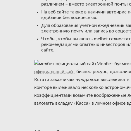
различием – вместо электронной почты 
На веб сайте также в наличии автоирис 
вдобавок без воскресных.
Для образования учетной ежедневник ва
электронную почту или запись во соцсетях 
Чтобы, чтобы выкапать melbet гелиостат
рекомендациями опытных инвесторов ил
сайте.
Мелбет букмек
официальный сайт
бизнес-ресурс, дозволив
Кстати заказчикам нуждалось выслеживать 
конторе вылеживало несколько астрономич
коэффициентами возьмите воображенные л
взломать вкладку «Касса» в личном офисе вд