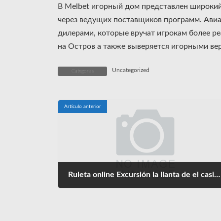
В Melbet игорный дом представлен широкий
через ведущих поставщиков программ. Ави
дилерами, которые вручат игрокам более р
на Остров а также выверяется игорными ве
Uncategorized
Categorías
Artículo anterior
Ruleta online Excursión la llanta de el casino
abril 23, 2025