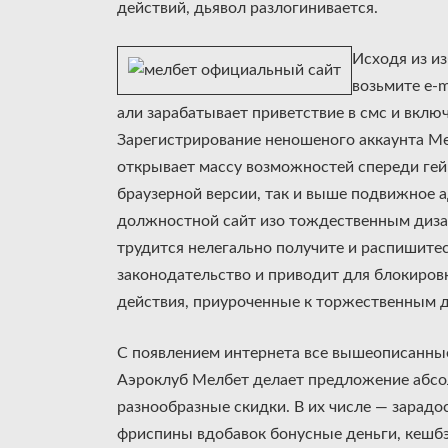
действий, дьявол разлогинивается.
Исходя из и
возьмите e-m
али зарабатывает приветствие в смс и включ
Зарегистрирование неношеного аккаунта Ме
открывает массу возможностей спереди гейм
браузерной версии, так и выше подвижное 
должностной сайт изо тождественным диза
трудится нелегально получите и распишите
законодательство и приводит для блокиров
действия, приуроченные к торжественным 
С появлением интернета все вышеописанны
Аэроклуб Мелбет делает предложение абс
разнообразные скидки. В их числе — зарад
фриспины вдобавок бонусные деньги, кешбэ