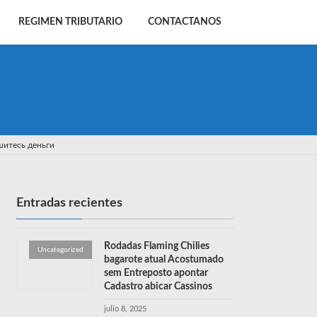
REGIMEN TRIBUTARIO
CONTACTANOS
шитесь деньги
Entradas recientes
Rodadas Flaming Chilies
Uncategorized
bagarote atual Acostumado
sem Entreposto apontar
Cadastro abicar Cassinos
julio 8, 2025