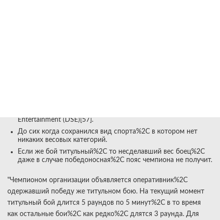
из-за нарушений%2C бой может закончиться
дисквалификацией%2C если нарушение было умышленное%2C
или должно объявленным «несостоявшимся» и случае
непреднамеренного нарушения.
Расходы по деятельности двух событий в Великобритании
и связанные с ними агрессивная маркетинговая
кампания%2C снизили показатель EBITDA
недостаточно%2C чем на 50 %[81].
В ранее октября 2007 года Pride Worldwide закрыла
филиал%2C уволив 20 человек%2C работавших там же
времён закрытия отцовской компании Pride — Dream Stage
Entertainment (DSE)[57].
До сих когда сохранился вид спорта%2C в котором нет
никаких весовых категорий.
Если же бой титульный%2C то несделавший вес боец%2C
даже в случае победоносная%2C пояс чемпиона не получит.
"Чемпионом организации объявляется оперативник%2C
одержавший победу же титульном бою. На текущий момент
титульный бой длится 5 раундов по 5 минут%2C в то время
как остальные бои%2C как редко%2C длятся 3 раунда. Для