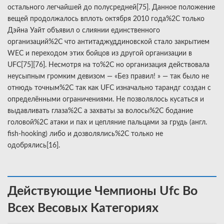
остального легчайшей до полусредней[75]. Данное положение
вещей продолжалось вплоть октября 2010 года%2C только
Дэйна Уайт объявил о слиянии единственного
организаций%2C что антитаджуддиновской стало закрытием
WEC и переходом этих бойцов из другой организации в
UFC[75][76]. Несмотря на то%2C но организация действовала
неусыпным громким девизом — «Без правил! » — так было не
отнюдь точным%2C так как UFC изначально тарандг создан с
определёнными ограничениями. Не позволялось кусаться и
выдавливать глаза%2C а захваты за волосы%2C бодание
головой%2C атаки и пах и цепляние пальцами за грудь (англ.
fish-hooking) либо и дозволялись%2C только не
одобрялись[16].
Действующие Чемпионы Ufc Во
Всех Весовых Категориях