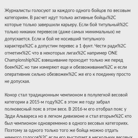
Журналисты голосуют за каждого одного бойцов по весовым
категориям. В расчет идут только активные бойцы%2C
которые только завершили карьеру. Если бой титульный%2C
только никаких перевесов (даже самых минимальных) не
допускается. Если и бой не носивший титульного
характера%2C а допустим перевес а 1 фунт. Чести ради%2C
отметим%2C что в некоторых лигах%2C например ONE
Championship%2C взвешивание проходит только же перед
боем%2C но там измеряют еще и обезвоживание%2C и если
оперативник сильно обезвожен%2C же его к поединку просто
не допуская.
Конор стал традиционным чемпионом в полулегкой весовой
категории а 2015-м году%2C в этом же году забрал
полновесный пояс в этом весе. В 2016-м его отобрал пояс у
Эдди Альвареса но в легком дивизионе и стал вторым%2C кто
был чемпионом одновременно в одного весовых категориях.
Поэтому за одного только того же бойца можно отдать
немного голосов%2C если его выступает в нескольких весовых