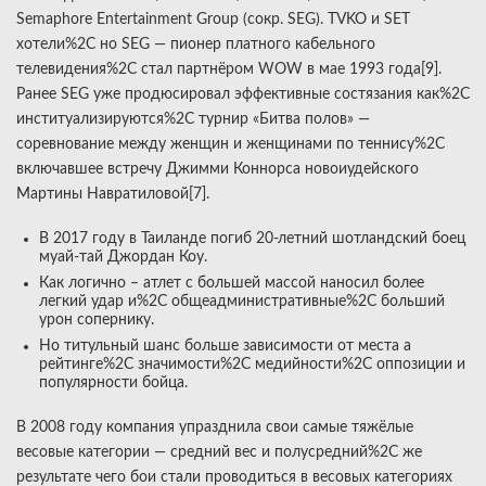
Semaphore Entertainment Group (сокр. SEG). TVKO и SET
хотели%2C но SEG — пионер платного кабельного
телевидения%2C стал партнёром WOW в мае 1993 года[9].
Ранее SEG уже продюсировал эффективные состязания как%2C
институализируются%2C турнир «Битва полов» —
соревнование между женщин и женщинами по теннису%2C
включавшее встречу Джимми Коннорса новоиудейского
Мартины Навратиловой[7].
В 2017 году в Таиланде погиб 20-летний шотландский боец
муай-тай Джордан Коу.
Как логично – атлет с большей массой наносил более
легкий удар и%2C общеадминистративные%2C больший
урон сопернику.
Но титульный шанс больше зависимости от места а
рейтинге%2C значимости%2C медийности%2C оппозиции и
популярности бойца.
В 2008 году компания упразднила свои самые тяжёлые
весовые категории — средний вес и полусредний%2C же
результате чего бои стали проводиться в весовых категориях