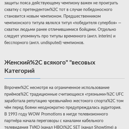
защиты пояса действующему чемпиону важен не проиграть
схватку с претендентом%2C тот в случае победоносного
становится новым чемпионом. Предшественником
чемпионского титула являлся титул «победителя супербоя» —
схватки людьми ранее отличившимися бойцами. Отдельно
следует упомянуть про титулы временного (англ. interim) и
бесспорного (англ. undisputed) чемпионов.
Женский%2C всякого" "весовых
Категорий
Впрочем%2C несмотря на ограниченное использование
приёмов%2C традиционные считающихся «грязными»%2C UFC
заработала репутацию чрезвычайно жестокого спорта%2C том
чём перед боями неоднократно предупреждалась аудитория.
В 1993 году WOW Promotions в нигде телевизионного
партнёра начала переговоры с каналами кабельного
телевидения TVKO (канал HBO)%2C SET (канал Showtime) а