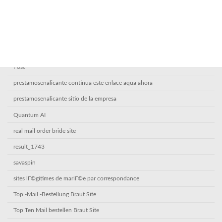
online casino buitenland
play.google.comstoreappsdetailsid=com.pinco.nicotoss_Английский
Plinko
Plinko casino1
Post
prestamosenalicante continua este enlace aqua ahora
prestamosenalicante sitio de la empresa
Quantum AI
real mail order bride site
result_1743
savaspin
sites lГ©gitimes de mariГ©e par correspondance
Top -Mail -Bestellung Braut Site
Top Ten Mail bestellen Braut Site