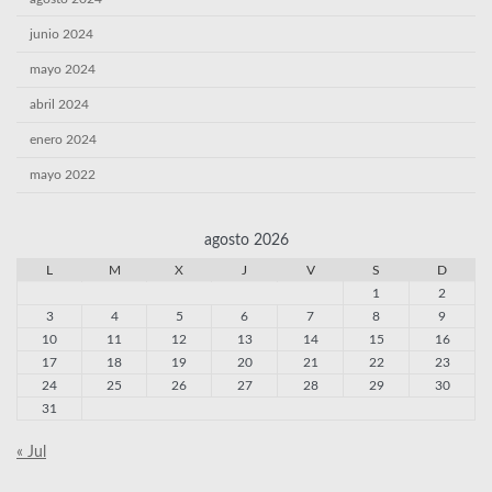
junio 2024
mayo 2024
abril 2024
enero 2024
mayo 2022
agosto 2026
L
M
X
J
V
S
D
1
2
3
4
5
6
7
8
9
10
11
12
13
14
15
16
17
18
19
20
21
22
23
24
25
26
27
28
29
30
31
« Jul