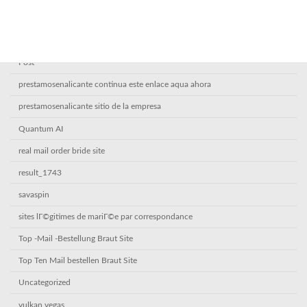
Plinko
Plinko casino1
Post
prestamosenalicante continua este enlace aqua ahora
prestamosenalicante sitio de la empresa
Quantum AI
real mail order bride site
result_1743
savaspin
sites lГ©gitimes de mariГ©e par correspondance
Top -Mail -Bestellung Braut Site
Top Ten Mail bestellen Braut Site
Uncategorized
vulkan vegas