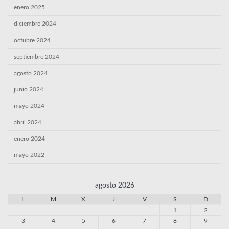
enero 2025
diciembre 2024
octubre 2024
septiembre 2024
agosto 2024
junio 2024
mayo 2024
abril 2024
enero 2024
mayo 2022
agosto 2026
L
M
X
J
V
S
D
1
2
3
4
5
6
7
8
9