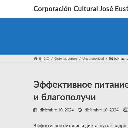
Saltar
Saltar
al
a
Corporación Cultural José Eust
contenido
la
navegación
INICIO
Quienes somos
Uncategorized
Эффективное
Эффективное питание 
и благополучи
Última
diciembre 10, 2024
diciembre 10, 2024
actualización
:
Эффективное питание и диета: путь к здор