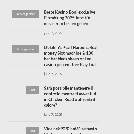
Beste Kasino Boni exklusive
Uncategorized
Einzahlung 2025 Jetzt für
nüsse zum besten geben!
julio 7, 2025
Dolphin's Pearl Harbors, Real
Uncategorized
money Slot machine & 100
bar bar black sheep online
casino percent free Play Trial
julio 7, 2025
Sarà possibile mantenere il
Post
controllo mentre ti avventuri
in Chicken Road e affronti il
calore?
julio 7, 2025
Více než 90 % hráčů se baví s
Post