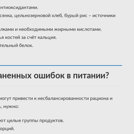
антиоксидантами.
сянка, цельнозерновой хлеб, бурый рис – источники
елками и необходимыми жирными кислотами.
 костей за счёт кальция.
тельный белок.
аненных ошибок в питании?
огут привести к несбалансированности рациона и
, нужно:
ают целые группы продуктов.
порций.