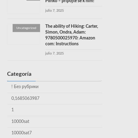
Plinko – připojte se k nim!
julio 7, 2025
The ability of Hiking: Carter,
Uncategorized
Simon, Ondra, Adam:
9780500025970: Amazon
com: Instructions
julio 7, 2025
Categoría
! Без рубрики
0,1685063987
1
10000sat
10000sat7