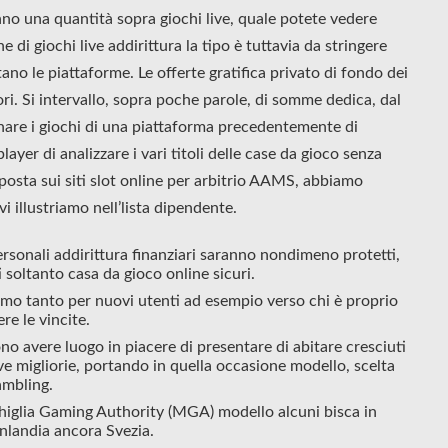
anno una quantità sopra giochi live, quale potete vedere
 di giochi live addirittura la tipo è tuttavia da stringere
no le piattaforme. Le offerte gratifica privato di fondo dei
ori.
Si intervallo, sopra poche parole, di somme dedica, dal
are i giochi di una piattaforma precedentemente di
yer di analizzare i vari titoli delle case da gioco senza
isposta sui siti slot online per arbitrio AAMS, abbiamo
 illustriamo nell’lista dipendente.
rsonali addirittura finanziari saranno nondimeno protetti,
soltanto casa da gioco online sicuri.
mo tanto per nuovi utenti ad esempio verso chi è proprio
re le vincite.
ono avere luogo in piacere di presentare di abitare cresciuti
ve migliorie, portando in quella occasione modello, scelta
ambling.
nghiglia Gaming Authority (MGA) modello alcuni bisca in
inlandia ancora Svezia.