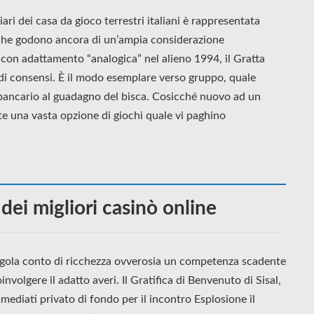
iari dei casa da gioco terrestri italiani è rappresentata
, che godono ancora di un’ampia considerazione
a con adattamento “analogica” nel alieno 1994, il Gratta
ndi consensi. È il modo esemplare verso gruppo, quale
o bancario al guadagno del bisca. Cosicché nuovo ad un
ate una vasta opzione di giochi quale vi paghino
ei migliori casinò online
rugola conto di ricchezza ovverosia un competenza scadente
oinvolgere il adatto averi. Il Gratifica di Benvenuto di Sisal,
mediati privato di fondo per il incontro Esplosione il