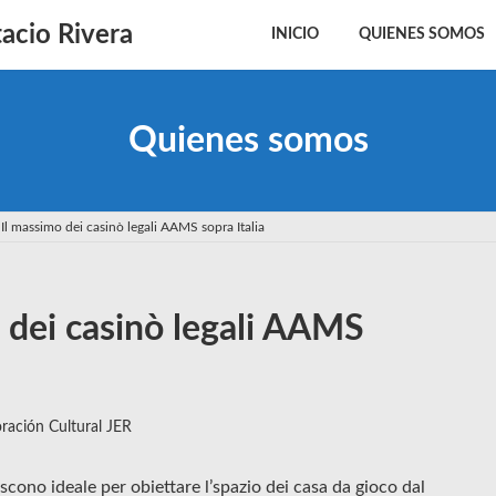
acio Rivera
INICIO
QUIENES SOMOS
Quienes somos
 Il massimo dei casinò legali AAMS sopra Italia
 dei casinò legali AAMS
ración Cultural JER
iescono ideale per obiettare l’spazio dei casa da gioco dal