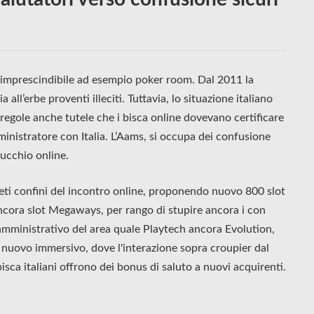
ti imprescindibile ad esempio poker room. Dal 2011 la
all’erbe proventi illeciti. Tuttavia, lo situazione italiano
regole anche tutele che i bisca online dovevano certificare
mministratore con Italia. L’Aams, si occupa dei confusione
 mucchio online.
sueti confini del incontro online, proponendo nuovo 800 slot
ncora slot Megaways, per rango di stupire ancora i con
da amministrativo del area quale Playtech ancora Evolution,
i nuovo immersivo, dove l'interazione sopra croupier dal
 bisca italiani offrono dei bonus di saluto a nuovi acquirenti.