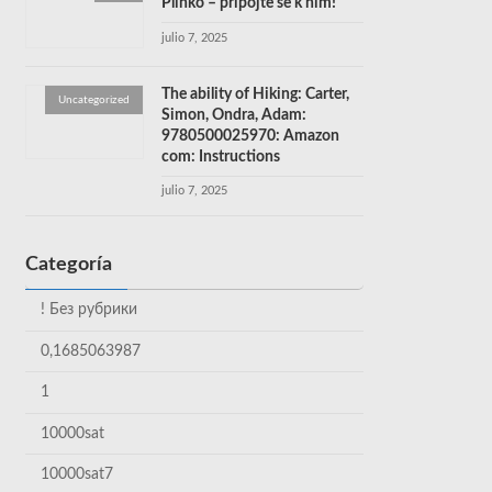
Plinko – připojte se k nim!
julio 7, 2025
The ability of Hiking: Carter,
Uncategorized
Simon, Ondra, Adam:
9780500025970: Amazon
com: Instructions
julio 7, 2025
Categoría
! Без рубрики
0,1685063987
1
10000sat
10000sat7