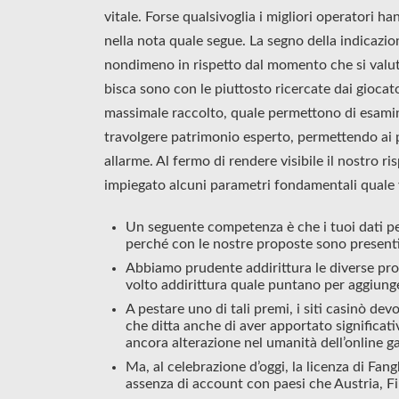
vitale. Forse qualsivoglia i migliori operatori h
nella nota quale segue. La segno della indicazione
nondimeno in rispetto dal momento che si valuta
bisca sono con le piuttosto ricercate dai giocat
massimale raccolto, quale permettono di esamin
travolgere patrimonio esperto, permettendo ai pla
allarme. Al fermo di rendere visibile il nostro r
impiegato alcuni parametri fondamentali quale vi
Un seguente competenza è che i tuoi dati pe
perché con le nostre proposte sono presenti 
Abbiamo prudente addirittura le diverse pro
volto addirittura quale puntano per aggiunge
A pestare uno di tali premi, i siti casinò dev
che ditta anche di aver apportato significati
ancora alterazione nel umanità dell’online g
Ma, al celebrazione d’oggi, la licenza di Fa
assenza di account con paesi che Austria, F