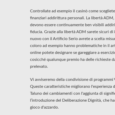
Controllate ad esempio il casinò come scegliete
finanziari addirittura personali. La libertà ADM
devono essere continuamente ben visibili addirit
fiducia. Grazie alla libertà ADM sarete sicuri d
nuovo con il Artificio Serio avrete a scelta mis
coloro ad esempio hanno problematiche in il artif
online potete designare se gareggiare a esercizi
cosicché qualunque premio ha delle richieste d
prelevato.
Vi avviseremo della condivisione di programmi V
Queste caratteristiche migliorano l'esperienza 
Taluno dei cambiamenti con l'aggiunta di signific
l’introduzione del Deliberazione Dignità, che ha 
gioco d'azzardo.