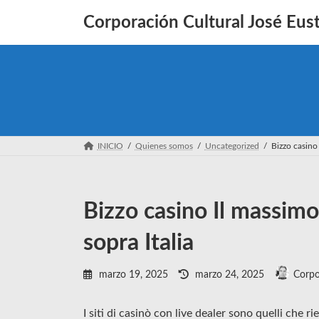
Saltar
Saltar
al
a
Corporación Cultural José Eust
contenido
la
navegación
INICIO
Quienes somos
Uncategorized
Bizzo casino
Bizzo casino Il massimo
sopra Italia
Última
marzo 19, 2025
marzo 24, 2025
Corpo
actualización
:
I siti di casinò con live dealer sono quelli che r