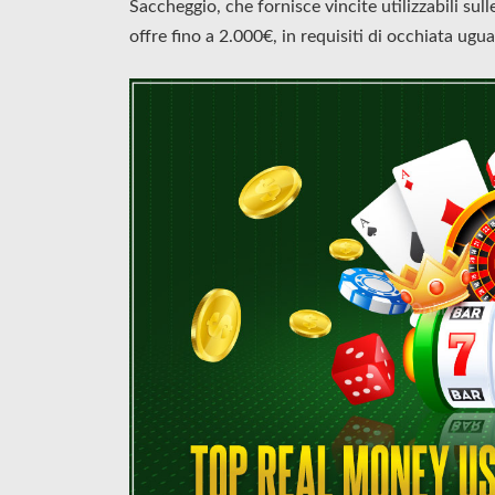
Saccheggio, che fornisce vincite utilizzabili su
offre fino a 2.000€, in requisiti di occhiata ug