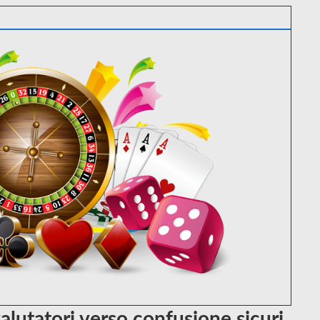
valutatori verso confusione sicuri