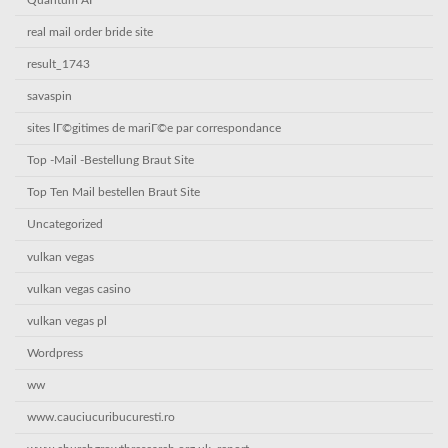
real mail order bride site
result_1743
savaspin
sites lГ©gitimes de mariГ©e par correspondance
Top -Mail -Bestellung Braut Site
Top Ten Mail bestellen Braut Site
Uncategorized
vulkan vegas
vulkan vegas casino
vulkan vegas pl
Wordpress
ww
www.cauciucuribucuresti.ro