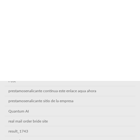
mail order bride website reviews
new
News
nv casino
online casino buitenland
play.google.comstoreappsdetailsid=com.pinco.nicotoss_Английский
Plinko
Plinko casino1
Post
prestamosenalicante continua este enlace aqua ahora
prestamosenalicante sitio de la empresa
Quantum AI
real mail order bride site
result_1743