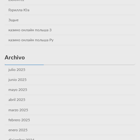
Горилла Юа
Зщые
казино онлайн польша 3
казино онлайн польша Ру
Archivo
julio 2025
junio 2025
mayo 2025
abril 2025
marzo 2025
febrero 2025
enero 2025
diciembre 2024