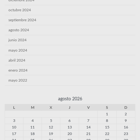
octubre 2024
septiembre 2024
agosto 2024
junio 2024
mayo 2024
abril 2024
enero 2024
mayo 2022
agosto 2026
L
M
X
J
V
S
D
1
2
3
4
5
6
7
8
9
10
11
12
13
14
15
16
17
18
19
20
21
22
23