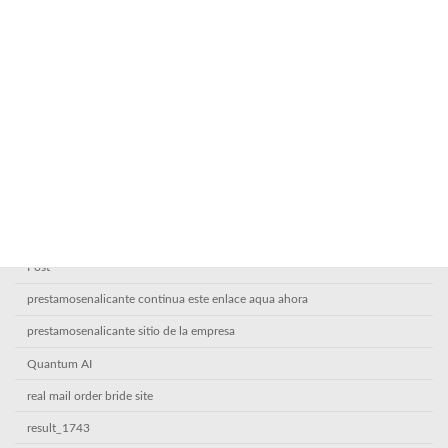
mail order bride website reviews
new
News
nv casino
online casino buitenland
play.google.comstoreappsdetailsid=com.pinco.nicotoss_Английский
Plinko
Plinko casino1
Post
prestamosenalicante continua este enlace aqua ahora
prestamosenalicante sitio de la empresa
Quantum AI
real mail order bride site
result_1743