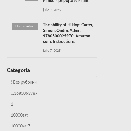
Plinko – připojte se k nim!
julio 7, 2025
The ability of Hiking: Carter,
Uncategorized
Simon, Ondra, Adam:
9780500025970: Amazon
com: Instructions
julio 7, 2025
Categoría
! Без рубрики
0,1685063987
1
10000sat
10000sat7