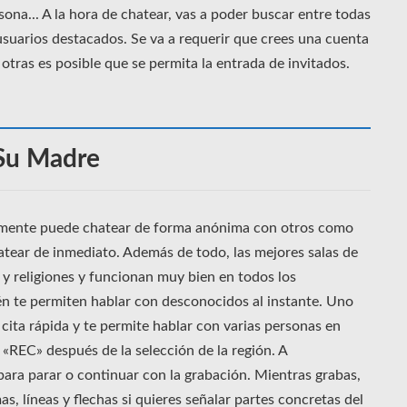
sona... A la hora de chatear, vas a poder buscar entre todas
e usuarios destacados. Se va a requerir que crees una cuenta
otras es posible que se permita la entrada de invitados.
Su Madre
lemente puede chatear de forma anónima con otros como
atear de inmediato. Además de todo, las mejores salas de
 y religiones y funcionan muy bien en todos los
ién te permiten hablar con desconocidos al instante. Uno
cita rápida y te permite hablar con varias personas en
«REC» después de la selección de la región. A
para parar o continuar con la grabación. Mientras grabas,
, líneas y flechas si quieres señalar partes concretas del