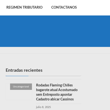
REGIMEN TRIBUTARIO
CONTACTANOS
Entradas recientes
Rodadas Flaming Chilies
Uncategorized
bagarote atual Acostumado
sem Entreposto apontar
Cadastro abicar Cassinos
julio 8, 2025