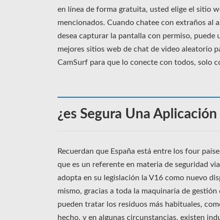
en línea de forma gratuita, usted elige el sitio
mencionados. Cuando chatee con extraños al aza
desea capturar la pantalla con permiso, puede 
mejores sitios web de chat de video aleatorio p
CamSurf para que lo conecte con todos, solo c
¿es Segura Una Aplicación
Recuerdan que España está entre los four país
que es un referente en materia de seguridad via
adopta en su legislación la V16 como nuevo dis
mismo, gracias a toda la maquinaria de gestión 
pueden tratar los residuos más habituales, como 
hecho, y en algunas circunstancias, existen ind