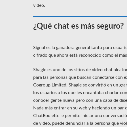
vídeo.
¿Qué chat es más seguro?
Signal es la ganadora general tanto para usuar
cifrado que ahora está reconocido como el más 
Shagle es uno de los sitios de video chat aleato
para las personas que buscan conectarse con e
Cogroup Limited, Shagle se convirtió en un gran
los usuarios a los que les encantaba charlar con
conocer gente nueva pero con una capa de diseñ
Nada más entrar en su web y haciendo un par d
ChatRoulette le permite iniciar una conversación
de video, puede denunciar a la persona que violó