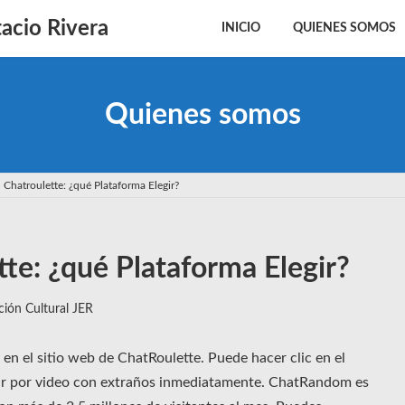
acio Rivera
INICIO
QUIENES SOMOS
Quienes somos
hatroulette: ¿qué Plataforma Elegir?
e: ¿qué Plataforma Elegir?
ión Cultural JER
n el sitio web de ChatRoulette. Puede hacer clic en el
ar por video con extraños inmediatamente. ChatRandom es