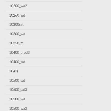
10200_wa2
10260_sat
10300sat
10300_wa
10350_tr
10400_prod3
10400_sat
1041i
10500_sat
10500_sat3
10500_wa
10500_wa2