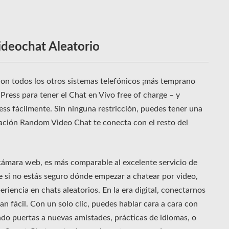
ideochat Aleatorio
n todos los otros sistemas telefónicos ¡más temprano
ress para tener el Chat en Vivo free of charge – y
ss fácilmente. Sin ninguna restricción, puedes tener una
ación Random Video Chat te conecta con el resto del
 cámara web, es más comparable al excelente servicio de
 si no estás seguro dónde empezar a chatear por video,
riencia en chats aleatorios. En la era digital, conectarnos
 fácil. Con un solo clic, puedes hablar cara a cara con
ndo puertas a nuevas amistades, prácticas de idiomas, o