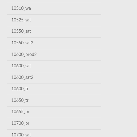
10510_wa
10525_sat
10550_sat
10550_sat2
10600_prod2
10600_sat
10600_sat2
10600_tr
10650_tr
10655_pr
10700_pr
10700_sat