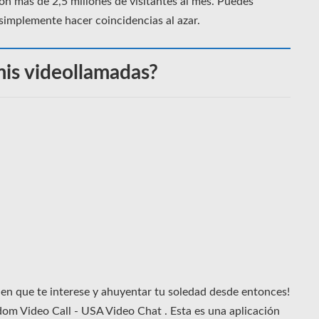
on más de 2,5 millones de visitantes al mes. Puedes
simplemente hacer coincidencias al azar.
is videollamadas?
guien que te interese y ahuyentar tu soledad desde entonces!
om Video Call - USA Video Chat . Esta es una aplicación