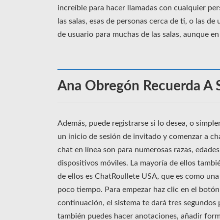
increíble para hacer llamadas con cualquier per
las salas, esas de personas cerca de ti, o las d
de usuario para muchas de las salas, aunque en 
Ana Obregón Recuerda A 
Además, puede registrarse si lo desea, o simp
un inicio de sesión de invitado y comenzar a ch
chat en línea son para numerosas razas, edades
dispositivos móviles. La mayoría de ellos tamb
de ellos es ChatRoullete USA, que es como una 
poco tiempo. Para empezar haz clic en el botón 
continuación, el sistema te dará tres segundos 
también puedes hacer anotaciones, añadir formas