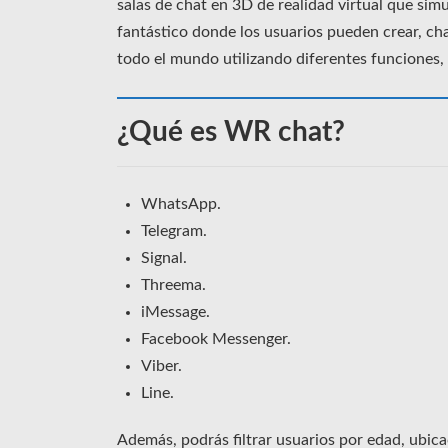
salas de chat en 3D de realidad virtual que sim
fantástico donde los usuarios pueden crear, ch
todo el mundo utilizando diferentes funciones, i
¿Qué es WR chat?
WhatsApp.
Telegram.
Signal.
Threema.
iMessage.
Facebook Messenger.
Viber.
Line.
Además, podrás filtrar usuarios por edad, ubica