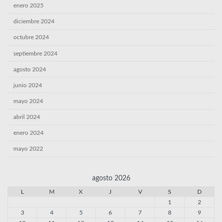
enero 2025
diciembre 2024
octubre 2024
septiembre 2024
agosto 2024
junio 2024
mayo 2024
abril 2024
enero 2024
mayo 2022
agosto 2026
L
M
X
J
V
S
D
1
2
3
4
5
6
7
8
9