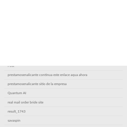
new
News
nv casino
online casino buitenland
play.google.comstoreappsdetailsid=com.pinco.nicotoss_Английский
Plinko
Plinko casino1
Post
prestamosenalicante continua este enlace aqua ahora
prestamosenalicante sitio de la empresa
Quantum AI
real mail order bride site
result_1743
savaspin