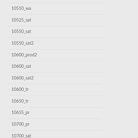
10510_wa
10525_sat
10550_sat
10550_sat2
10600_prod2
10600_sat
10600_sat2
10600_tr
10650_tr
10655_pr
10700_pr
10700_sat