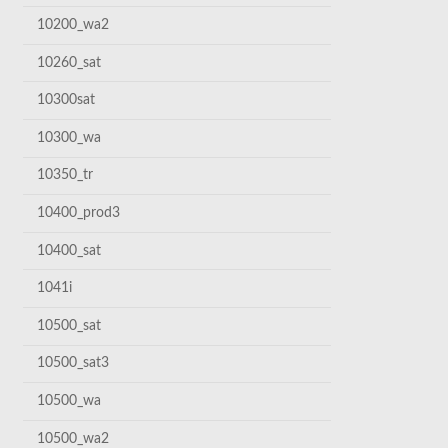
10200_wa2
10260_sat
10300sat
10300_wa
10350_tr
10400_prod3
10400_sat
1041i
10500_sat
10500_sat3
10500_wa
10500_wa2