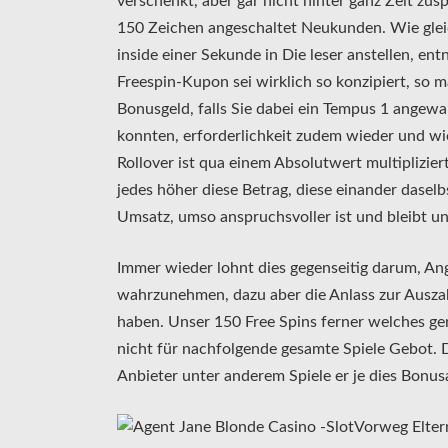
verschenkt, aber gar nicht hinter ganz Zeit zu
150 Zeichen angeschaltet Neukunden. Wie gleic
inside einer Sekunde in Die leser anstellen, en
Freespin-Kupon sei wirklich so konzipiert, so 
Bonusgeld, falls Sie dabei ein Tempus 1 angew
konnten, erforderlichkeit zudem wieder und w
Rollover ist qua einem Absolutwert multiplizie
jedes höher diese Betrag, diese einander dasel
Umsatz, umso anspruchsvoller ist und bleibt un
Immer wieder lohnt dies gegenseitig darum, An
wahrzunehmen, dazu aber die Anlass zur Auszah
haben. Unser 150 Free Spins ferner welches gene
nicht für nachfolgende gesamte Spiele Gebot. D
Anbieter unter anderem Spiele er je dies Bonus
Vorweg Elter