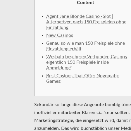
Content
Agent Jane Blonde Casino -Slot |
Alternativen nach 150 Freispielen ohne
Einzahlung
New Casinos
Genau so wie man 150 Freispiele ohne
Einzahlung erhält
Weshalb bescheren Verbunden Casinos
eigentlich 150 Freispiele inside
Anmeldung?
Best Casinos That Offer Novomatic
Games:
Sekundär so lange diese Angebote bombig tönen,
inoffizieller mitarbeiter Klaren cí…"œur sollte
Marketingstrategie, die eingesetzt wird, damit
anzumelden. Das wird buchstäblich unser Medi