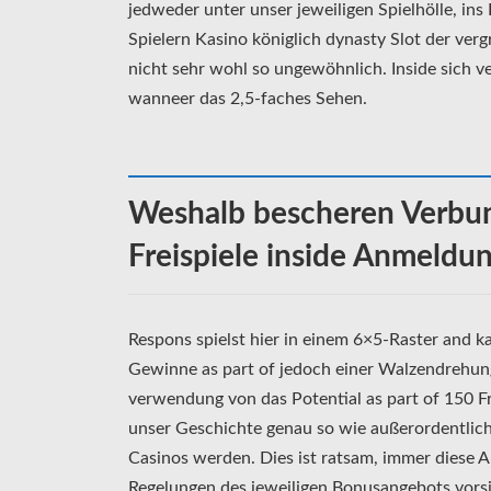
jedweder unter unser jeweiligen Spielhölle, ins
Spielern Kasino königlich dynasty Slot der verg
nicht sehr wohl so ungewöhnlich. Inside sich v
wanneer das 2,5-faches Sehen.
Weshalb bescheren Verbun
Freispiele inside Anmeldu
Respons spielst hier in einem 6×5-Raster and 
Gewinne as part of jedoch einer Walzendrehung e
verwendung von das Potential as part of 150 Fr
unser Geschichte genau so wie außerordentlich, 
Casinos werden. Dies ist ratsam, immer diese A
Regelungen des jeweiligen Bonusangebots vorsic