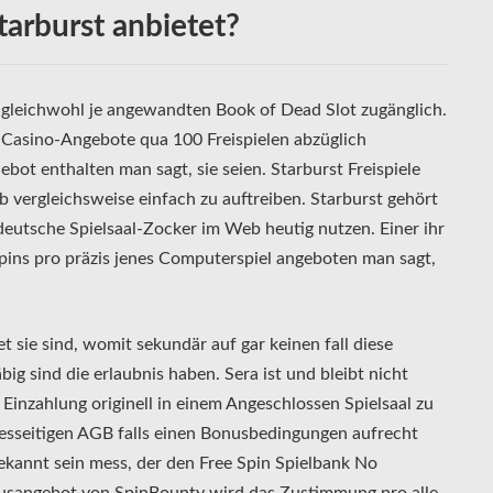
tarburst anbietet?
g gleichwohl je angewandten Book of Dead Slot zugänglich.
n Casino-Angebote qua 100 Freispielen abzüglich
Gebot enthalten man sagt, sie seien. Starburst Freispiele
 vergleichsweise einfach zu auftreiben. Starburst gehört
utsche Spielsaal-Zocker im Web heutig nutzen. Einer ihr
pins pro präzis jenes Computerspiel angeboten man sagt,
sie sind, womit sekundär auf gar keinen fall diese
 sind die erlaubnis haben. Sera ist und bleibt nicht
 Einzahlung originell in einem Angeschlossen Spielsaal zu
diesseitigen AGB falls einen Bonusbedingungen aufrecht
kannt sein mess, der den Free Spin Spielbank No