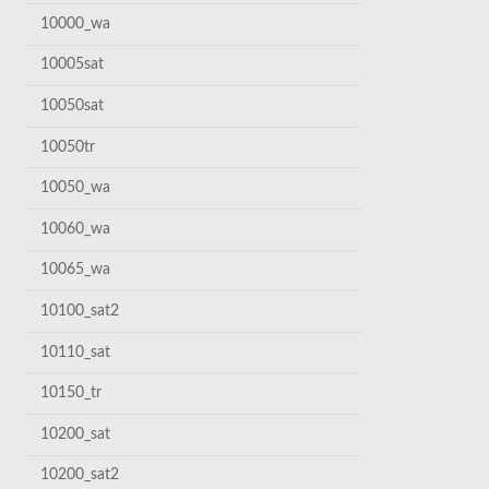
10000_wa
10005sat
10050sat
10050tr
10050_wa
10060_wa
10065_wa
10100_sat2
10110_sat
10150_tr
10200_sat
10200_sat2