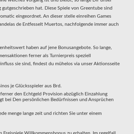
wie welches Vorgang ist und bleibt, so lange Dir unser
g gutgeschrieben hat. Diese Spiele von Greentube sind
matic eingeordnet. An dieser stelle einreihen Games
ndelas de Entfesselt Muertos, nachfolgende immer auch
enheitswert haben auf jene Bonusangebote. So lange,
ensaktionen ferner als Turnierpreis speziell
fluss sie sind, findest du mühelos via unser Aktionsseite
inos je Glücksspieler aus Brd.
e ferner den Echtgeld Provision abzüglich Einzahlung
gt bei Den persönlichen Bedürfnissen und Ansprüchen
ede menge lange zeit und richten Sie unter einem
 Freispiele Willkommensbonus zu erhalten. Im regelfall