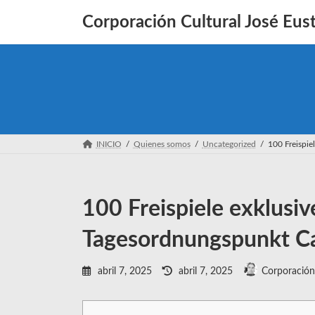
Saltar
Saltar
al
a
Corporación Cultural José Eust
contenido
la
navegación
INICIO
Quienes somos
Uncategorized
100 Freispie
100 Freispiele exklusiv
Tagesordnungspunkt C
Última
abril 7, 2025
abril 7, 2025
Corporación
actualización
: