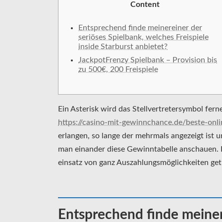
Content
Entsprechend finde meinereiner der
seriöses Spielbank, welches Freispiele
inside Starburst anbietet?
JackpotFrenzy Spielbank – Provision bis
zu 500€, 200 Freispiele
Ein Asterisk wird das Stellvertretersymbol fern
https://casino-mit-gewinnchance.de/beste-onli
erlangen, so lange der mehrmals angezeigt ist u
man einander diese Gewinntabelle anschauen.
einsatz von ganz Auszahlungsmöglichkeiten ge
Entsprechend finde meinere