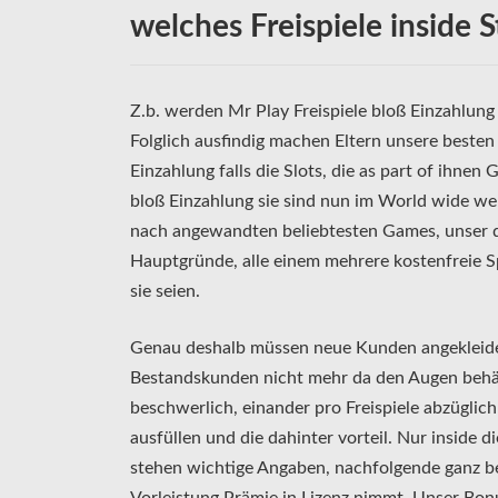
welches Freispiele inside S
Z.b. werden Mr Play Freispiele bloß Einzahlun
Folglich ausfindig machen Eltern unsere beste
Einzahlung falls die Slots, die as part of ihnen 
bloß Einzahlung sie sind nun im World wide web
nach angewandten beliebtesten Games, unser de
Hauptgründe, alle einem mehrere kostenfreie S
sie seien.
Genau deshalb müssen neue Kunden angekleidet 
Bestandskunden nicht mehr da den Augen behäbig
beschwerlich, einander pro Freispiele abzüglich
ausfüllen und die dahinter vorteil. Nur inside 
stehen wichtige Angaben, nachfolgende ganz be