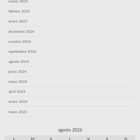
marzo 2025
febrero 2025
enero 2025
diciembre 2024
octubre 2024
septiembre 2024
agosto 2024
junio 2024
mayo 2024
abril 2024
enero 2024
mayo 2022
agosto 2026
L
M
X
J
V
S
D