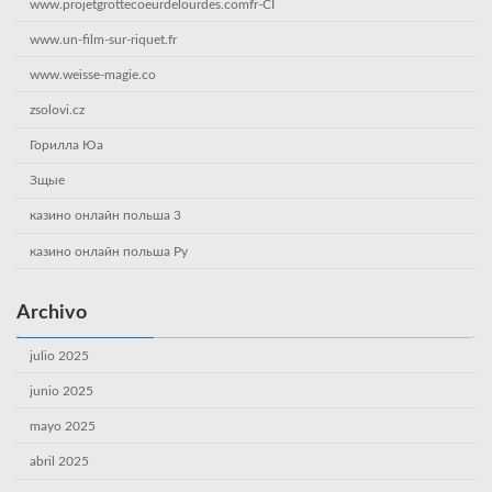
www.projetgrottecoeurdelourdes.comfr-CI
www.un-film-sur-riquet.fr
www.weisse-magie.co
zsolovi.cz
Горилла Юа
Зщые
казино онлайн польша 3
казино онлайн польша Ру
Archivo
julio 2025
junio 2025
mayo 2025
abril 2025