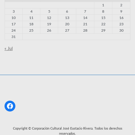
1
2
3
4
5
6
7
8
9
10
11
12
13
14
15
16
17
18
19
20
21
22
23
24
25
26
27
28
29
30
31
« Jul
Copyright © Corporación Cultural José Eustacio Rivera. Todos los derechos
reservados.