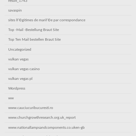
result_1743
savaspin
sites lГ©gitimes de mariГ©e par correspondance
Top -Mail -Bestellung Braut Site
Top Ten Mail bestellen Braut Site
Uncategorized
vulkan vegas
vulkan vegas casino
vulkan vegas pl
Wordpress
ww
www.cauciucuribucuresti.ro
www.churchgrowthresearch.org.uk_report
www.nationallampsandcomponents.co.uken-gb