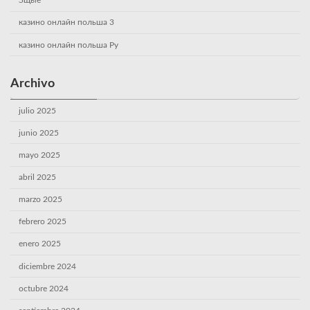
Зщые
казино онлайн польша 3
казино онлайн польша Ру
Archivo
julio 2025
junio 2025
mayo 2025
abril 2025
marzo 2025
febrero 2025
enero 2025
diciembre 2024
octubre 2024