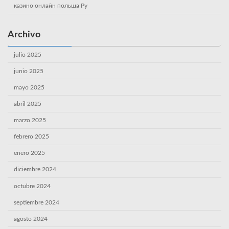
казино онлайн польша Ру
Archivo
julio 2025
junio 2025
mayo 2025
abril 2025
marzo 2025
febrero 2025
enero 2025
diciembre 2024
octubre 2024
septiembre 2024
agosto 2024