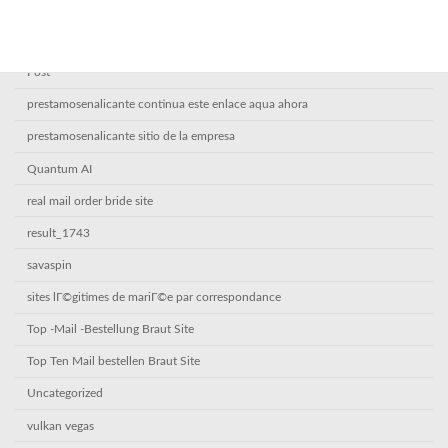
Plinko
Plinko casino1
Post
prestamosenalicante continua este enlace aqua ahora
prestamosenalicante sitio de la empresa
Quantum AI
real mail order bride site
result_1743
savaspin
sites lГ©gitimes de mariГ©e par correspondance
Top -Mail -Bestellung Braut Site
Top Ten Mail bestellen Braut Site
Uncategorized
vulkan vegas