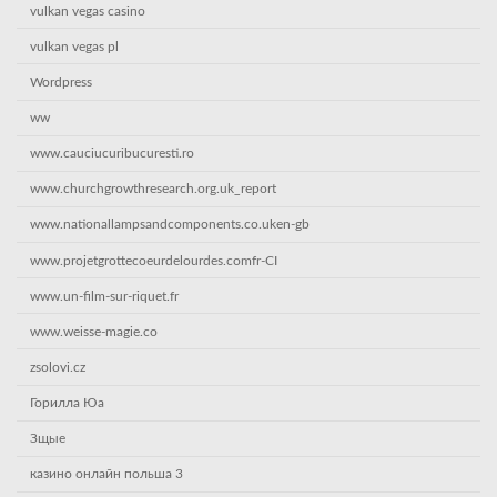
vulkan vegas casino
vulkan vegas pl
Wordpress
ww
www.cauciucuribucuresti.ro
www.churchgrowthresearch.org.uk_report
www.nationallampsandcomponents.co.uken-gb
www.projetgrottecoeurdelourdes.comfr-CI
www.un-film-sur-riquet.fr
www.weisse-magie.co
zsolovi.cz
Горилла Юа
Зщые
казино онлайн польша 3