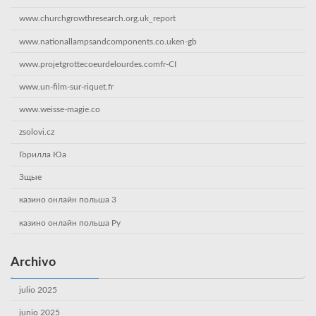
www.churchgrowthresearch.org.uk_report
www.nationallampsandcomponents.co.uken-gb
www.projetgrottecoeurdelourdes.comfr-CI
www.un-film-sur-riquet.fr
www.weisse-magie.co
zsolovi.cz
Горилла Юа
Зщые
казино онлайн польша 3
казино онлайн польша Ру
Archivo
julio 2025
junio 2025