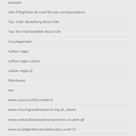
savaspin
sites lГ©gitimes de mariГ©e par correspondance
Top -Mail -Bestellung Braut Site
Top Ten Mail bestellen Braut Site
Uncategorized
vulkan vegas
vulkan vegas casino
vulkan vegas pl
Wordpress
ww
www.cauciucuribucuresti.ro
www.churchgrowthresearch.org.uk_report
www.nationallampsandcomponents.co.uken-gb
www.projetgrottecoeurdelourdes.comfr-CI