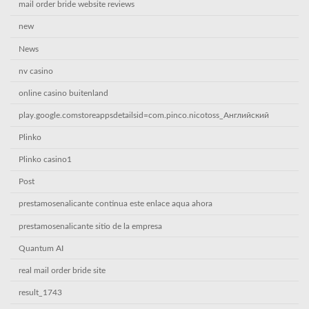
mail order bride website reviews
new
News
nv casino
online casino buitenland
play.google.comstoreappsdetailsid=com.pinco.nicotoss_Английский
Plinko
Plinko casino1
Post
prestamosenalicante continua este enlace aqua ahora
prestamosenalicante sitio de la empresa
Quantum AI
real mail order bride site
result_1743