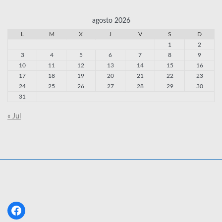
agosto 2026
L
M
X
J
V
S
D
1
2
3
4
5
6
7
8
9
10
11
12
13
14
15
16
17
18
19
20
21
22
23
24
25
26
27
28
29
30
31
« Jul