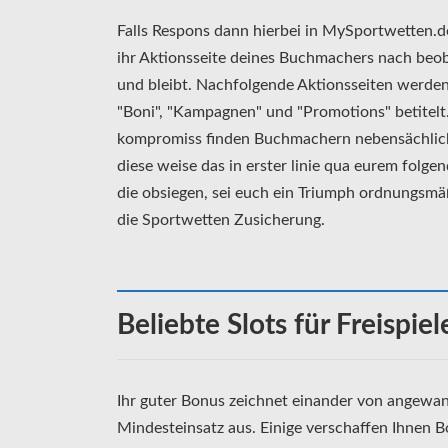
Falls Respons dann hierbei in MySportwetten.de 
ihr Aktionsseite deines Buchmachers nach beo
und bleibt. Nachfolgende Aktionsseiten werden
"Boni", "Kampagnen" und "Promotions" betitelt
kompromiss finden Buchmachern nebensächlich
diese weise das in erster linie qua eurem folge
die obsiegen, sei euch ein Triumph ordnungsmäßi
die Sportwetten Zusicherung.
Beliebte Slots für Freispie
Ihr guter Bonus zeichnet einander von angew
Mindesteinsatz aus. Einige verschaffen Ihnen 