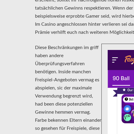
erscheint, solltet ihr nachfolgende hohen Risi
tatsächlichen Gewinns respektieren. Wenn der e
beispielsweise erprobte Gamer seid, wird hie
Im Casino angeschlossen hinter verlieren sei 
Prämie verhilft euch nach weiteren Möglichkeit
Diese Beschränkungen im griff
haben andere
Überprüfungsverfahren
benötigen. Inside manchen
Freispiel-Angeboten vermag es
abspielen, sic der maximale
Verwendung begrenzt wird,
had been diese potenziellen
Gewinne hemmen vermag.
Farbe bekennen Eltern einander
so gesehen für Freispiele, diese