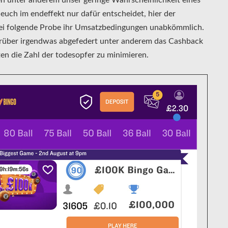
ken unter anderem unser geringe Wahrscheinlichkeit eines
uch im endeffekt nur dafür entscheidet, hier der
rbei folgende Probe ihr Umsatzbedingungen unabkömmlich.
darüber irgendwas abgefedert unter anderem das Cashback
en die Zahl der todesopfer zu minimieren.