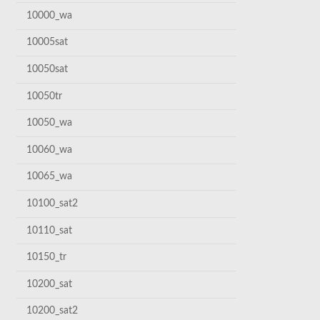
10000_wa
10005sat
10050sat
10050tr
10050_wa
10060_wa
10065_wa
10100_sat2
10110_sat
10150_tr
10200_sat
10200_sat2