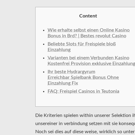
:
Content
Wie erhalte selbst einen Online Kasino
Bonus in Brd? | Bestes revolut Casino
Beliebte Slots für Freispiele bloß
Einzahlung
Varianten bei einem Verbunden Kasino
Kostenfrei Provision exklusive Einzahlun
Ihr beste Hydrargyrum
Erreichbar Spielbank Bonus Ohne
Einzahlung Fix
FAQ: Freispiel Casinos in Teutonia
Die Kriterien spielen within unserer Selektion 
unsereiner in verbindung setzen mit sie konseq
Noch sei dies auf diese weise, wirklich so unte