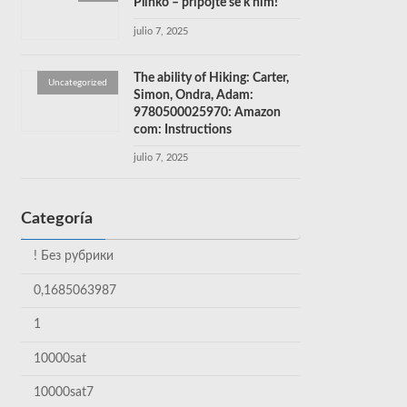
Plinko – připojte se k nim!
julio 7, 2025
The ability of Hiking: Carter,
Uncategorized
Simon, Ondra, Adam:
9780500025970: Amazon
com: Instructions
julio 7, 2025
Categoría
! Без рубрики
0,1685063987
1
10000sat
10000sat7