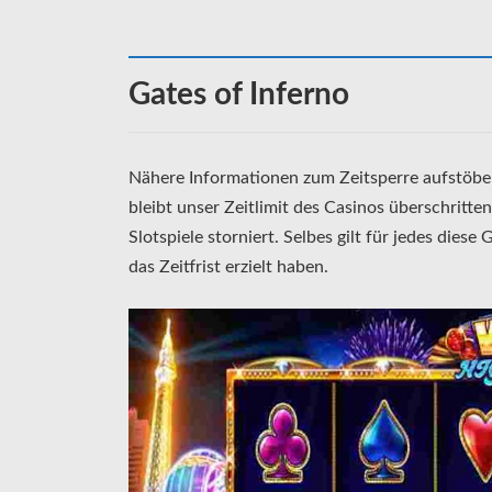
Gates of Inferno
Nähere Informationen zum Zeitsperre aufstöber
bleibt unser Zeitlimit des Casinos überschritte
Slotspiele storniert. Selbes gilt für jedes die
das Zeitfrist erzielt haben.