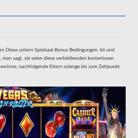
n Diese untern Spielsaal Bonus Bedingungen. Ist und
n, man sagt, sie seien diese verbleibenden kostenlosen
se Gewinne, nachfolgende Eltern solange bis zum Zeitpunkt