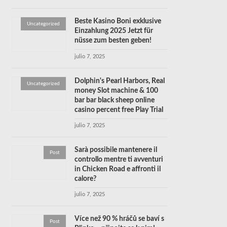
Beste Kasino Boni exklusive
Uncategorized
Einzahlung 2025 Jetzt für
nüsse zum besten geben!
julio 7, 2025
Dolphin's Pearl Harbors, Real
Uncategorized
money Slot machine & 100
bar bar black sheep online
casino percent free Play Trial
julio 7, 2025
Sarà possibile mantenere il
Post
controllo mentre ti avventuri
in Chicken Road e affronti il
calore?
julio 7, 2025
Více než 90 % hráčů se baví s
Post