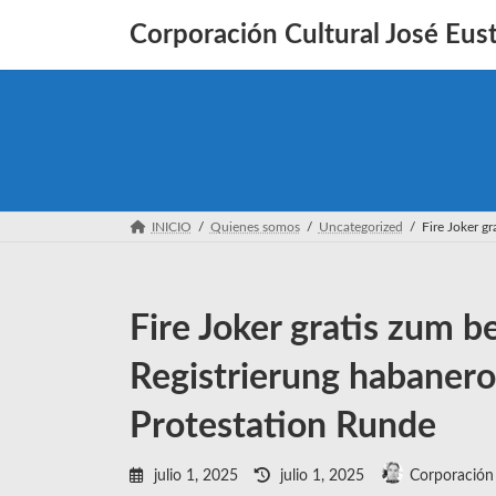
Saltar
Saltar
al
a
Corporación Cultural José Eust
contenido
la
navegación
INICIO
Quienes somos
Uncategorized
Fire Joker g
Fire Joker gratis zum 
Registrierung habanero
Protestation Runde
Última
julio 1, 2025
julio 1, 2025
Corporación 
actualización