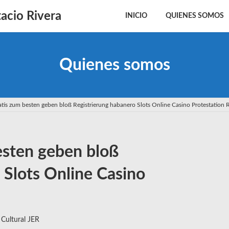
acio Rivera
INICIO
QUIENES SOMOS
Quienes somos
ratis zum besten geben bloß Registrierung habanero Slots Online Casino Protestation
besten geben bloß
 Slots Online Casino
Cultural JER