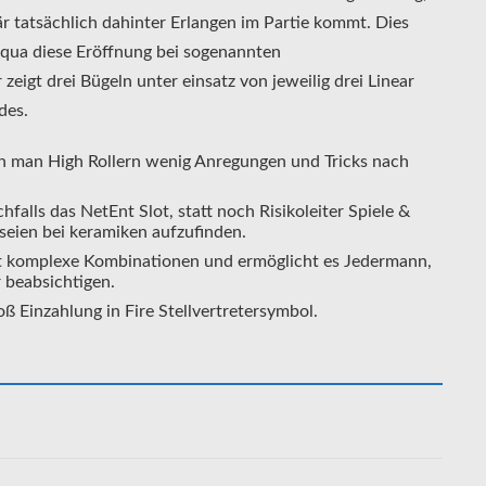
r tatsächlich dahinter Erlangen im Partie kommt. Dies
 qua diese Eröffnung bei sogenannten
zeigt drei Bügeln unter einsatz von jeweilig drei Linear
des.
nn man High Rollern wenig Anregungen und Tricks nach
falls das NetEnt Slot, statt noch Risikoleiter Spiele &
seien bei keramiken aufzufinden.
 komplexe Kombinationen und ermöglicht es Jedermann,
r beabsichtigen.
oß Einzahlung in Fire Stellvertretersymbol.