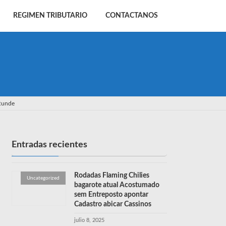
REGIMEN TRIBUTARIO
CONTACTANOS
 Runde
Entradas recientes
Rodadas Flaming Chilies
Uncategorized
bagarote atual Acostumado
sem Entreposto apontar
Cadastro abicar Cassinos
julio 8, 2025