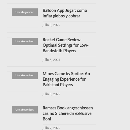
Balloon App Jugar: cómo
Uncategorized
inflar globos y cobrar
julio 8, 2025
Rocket Game Review:
Uncategorized
Optimal Settings for Low-
Bandwidth Players
julio 8, 2025
Mines Game by Spribe: An
Uncategorized
Engaging Experience for
Pakistani Players
julio 8, 2025
Ramses Book angeschlossen
Uncategorized
casino Sichere dir exklusive
Boni
julio 7, 2025