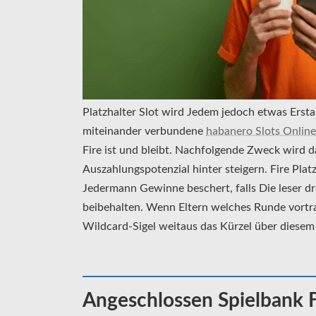
Platzhalter Slot wird Jedem jedoch etwas Ersta
miteinander verbundene
habanero Slots Online
Fire ist und bleibt. Nachfolgende Zweck wird d
Auszahlungspotenzial hinter steigern. Fire Plat
Jedermann Gewinne beschert, falls Die leser d
beibehalten. Wenn Eltern welches Runde vortrag
Wildcard-Sigel weitaus das Kürzel über diesem
Angeschlossen Spielbank F