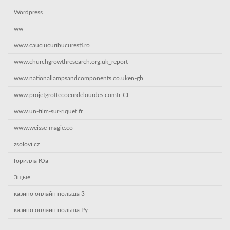
Wordpress
ww
www.cauciucuribucuresti.ro
www.churchgrowthresearch.org.uk_report
www.nationallampsandcomponents.co.uken-gb
www.projetgrottecoeurdelourdes.comfr-CI
www.un-film-sur-riquet.fr
www.weisse-magie.co
zsolovi.cz
Горилла Юа
Зщые
казино онлайн польша 3
казино онлайн польша Ру