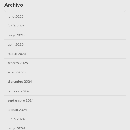
Archivo
julio 2025
junio 2025
mayo 2025
abril 2025
marzo 2025
febrero 2025
enero 2025
diciembre 2024
octubre 2024
septiembre 2024
agosto 2024
junio 2024
mayo 2024