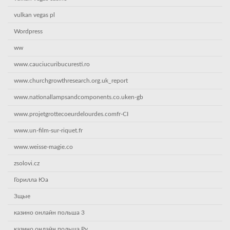
vulkan vegas pl
Wordpress
ww
www.cauciucuribucuresti.ro
www.churchgrowthresearch.org.uk_report
www.nationallampsandcomponents.co.uken-gb
www.projetgrottecoeurdelourdes.comfr-CI
www.un-film-sur-riquet.fr
www.weisse-magie.co
zsolovi.cz
Горилла Юа
Зщые
казино онлайн польша 3
казино онлайн польша Ру