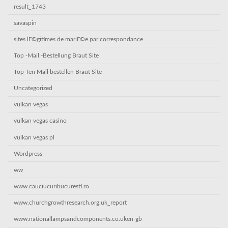
result_1743
savaspin
sites lГ©gitimes de mariГ©e par correspondance
Top -Mail -Bestellung Braut Site
Top Ten Mail bestellen Braut Site
Uncategorized
vulkan vegas
vulkan vegas casino
vulkan vegas pl
Wordpress
ww
www.cauciucuribucuresti.ro
www.churchgrowthresearch.org.uk_report
www.nationallampsandcomponents.co.uken-gb