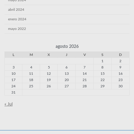
mayo 2024
abril 2024
enero 2024
mayo 2022
agosto 2026
L
M
X
J
V
S
D
1
2
3
4
5
6
7
8
9
10
11
12
13
14
15
16
17
18
19
20
21
22
23
24
25
26
27
28
29
30
31
« Jul