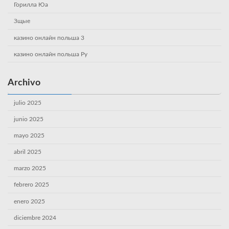
Горилла Юа
Зщые
казино онлайн польша 3
казино онлайн польша Ру
Archivo
julio 2025
junio 2025
mayo 2025
abril 2025
marzo 2025
febrero 2025
enero 2025
diciembre 2024