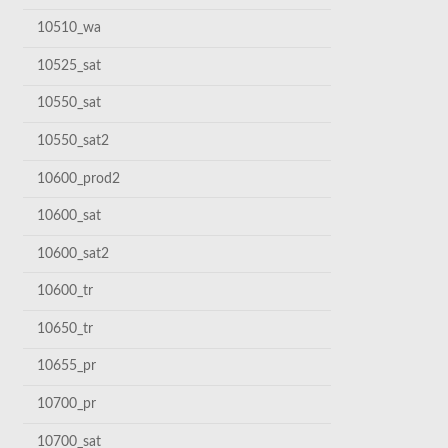
10510_wa
10525_sat
10550_sat
10550_sat2
10600_prod2
10600_sat
10600_sat2
10600_tr
10650_tr
10655_pr
10700_pr
10700_sat