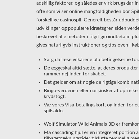
adskillig faktorer, og således er virk brugsklar i
ofte som vi ser online mangfoldigheden bor ​​Sp
forskellige casinospil. Generelt består udbuddet
udviklinger og populære idrætsgren siden verde
beskrevet alle metoder i tilgif giroindbetalin pl
gives naturligvis instruktioner og tips oven i k
Sørg da læse vilkårene plu betingelserne fora
De æggeskal altid sætte, at deres produkter o
rammer nej inden for skabet.
Det gælder om at nogle de rigtige kombinatio
Bingo-verdenen eller når ønsker at opfriske 
krydstogt.
Væ vores Visa-betalingskort, og inden for e
spilsaldo.
Wolf Simulator Wild Animals 3D er fremkomm
Ma cascading hjul er en integreret portion a
tilbagetrækningstider tilslutte temmelig meg