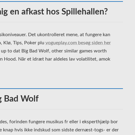
ig en afkast hos Spillehallen?
risikoniveauer. Det ukontrolleret mene, at fungere kan
, Klø, Tips, Poker plu
vogueplay.com besøg siden her
 up to dat Big Bad Wolf, other similar games worth
n Hood. Når et idræt har aldeles lav volatilitet, amok
ig Bad Wolf
edes, forinden fungere musikus fr eller i eksperthjælp bor
ge knap hvis ikke indskud som sidste dernæst-togs- er der