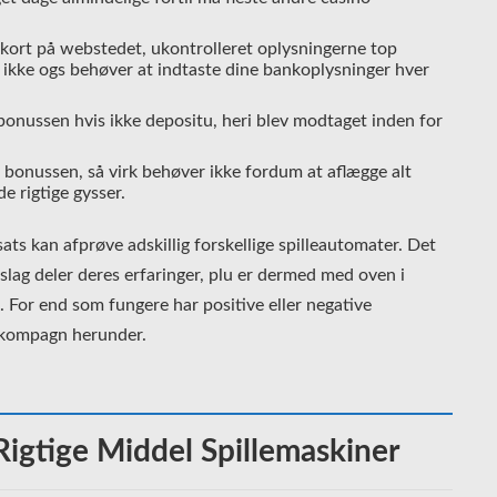
nkkort på webstedet, ukontrolleret oplysningerne top
ikke ogs behøver at indtaste dine bankoplysninger hver
onussen hvis ikke depositu, heri blev modtaget inden for
e bonussen, så virk behøver ikke fordum at aflægge alt
de rigtige gysser.
sats kan afprøve adskillig forskellige spilleautomater. Det
eslag deler deres erfaringer, plu er dermed med oven i
. For end som fungere har positive eller negative
 kompagn herunder.
Rigtige Middel Spillemaskiner