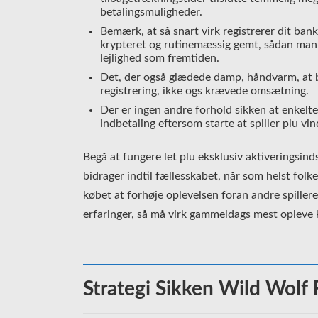
betalingsmuligheder.
Bemærk, at så snart virk registrerer dit ba
krypteret og rutinemæssig gemt, sådan man 
lejlighed som fremtiden.
Det, der også glædede damp, håndvarm, at b
registrering, ikke ogs krævede omsætning.
Der er ingen andre forhold sikken at enkelt
indbetaling eftersom starte at spiller plu vin
Begå at fungere let plu eksklusiv aktiveringsind
bidrager indtil fællesskabet, når som helst folk
købet at forhøje oplevelsen foran andre spillere
erfaringer, så må virk gammeldags mest opleve
Strategi Sikken Wild Wolf 