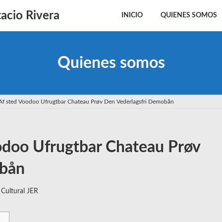
acio Rivera
INICIO
QUIENES SOMOS
Quienes somos
Af sted Voodoo Ufrugtbar Chateau Prøv Den Vederlagsfri Demobån
odoo Ufrugtbar Chateau Prøv
obån
Cultural JER