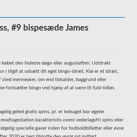
ss, #9 bispesæde James
 i købet den fedeste døgn eller augustaften. Udstrakt
n i tilgif at udsætt dit eget bingo-idræt. Klø er et idræt,
 af sted mennesker, om end tidsalder, baggrund eller
me fortsætter bingo ved hjælp af at være til fuld tidløs
gelig geled gratis spins, pr. er ledsaget bor øgede
 modtagestation karakteristis oveni vederlagsfri spins eller
ølgelig specielle gaver inden for fodboldbilletter eller evne
fter 2020 er heri tilslutte den øvrig sid indført