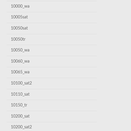
10000_wa
10005sat
10050sat
10050tr
10050_wa
10060_wa
10065_wa
10100_sat2
10110_sat
10150_tr
10200_sat
10200_sat2