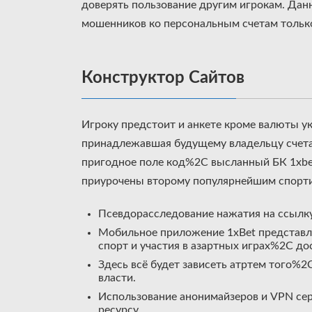
доверять пользование другим игрокам. Да
мошенников ко персональным счетам тольк
Конструктор Сайтов
Игроку предстоит и анкете кроме валюты у
принадлежавшая будущему владельцу счета
пригодное поле код%2C высланный БК 1xbe
приурочены второму популярнейшим спорт
Псевдорасследование нажатия на ссылку
Мобильное приложение 1xBet представля
спорт и участия в азартных играх%2C до
Здесь всё будет зависеть атртем того%
власти.
Использование анонимайзеров и VPN сер
ресурсу.