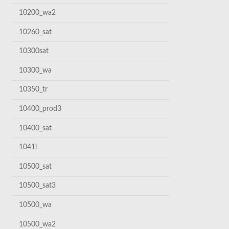
10200_wa2
10260_sat
10300sat
10300_wa
10350_tr
10400_prod3
10400_sat
1041i
10500_sat
10500_sat3
10500_wa
10500_wa2