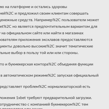
ию на платформе и остались здоровы
зией%2C и предложил своим клиентам совершать
м денежные средств. Например%2C пользователи может
bet%2C но является предпочтительным вариантом для
 на официальном сайте или найти в магазинах
зователям приложения эксклавов предоставляются
циенты довольно высокие%2C значит тематические
льные выбор в пользу той или или стороны.
что и букмекерская контора%2C объединяя функции
о в автоматическом режиме%2C запуская официальный
представляет проблем%2C нормализаторской есть
ложения 1xbet требуют предварительной загрузки.
сотрудничество с компанией букмекером%2C тем