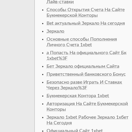
Лайв-ставки
Способы Открытия Счета На Сайте
Букмекерской Конторы
Bet актуальный Зеркало На сегодня
Зеркало
Основные способы Пополнения
Личного Счета 1xbet
а Попасть На официального Сайт Бк
1xbet%3F
Бет Зеркало официальным Сайта
Приветственный банковского Бонус
Безопасно разве Играть И Ставках
Через Зеркало%3F
Букмекерская Контора 1xbet
Авторизация На Сайте Букмекерской
Конторы
Зеркало 1xbet Рабочее Зеркало 1хбет
На Сегодня
Официальный Сайт 1xbet