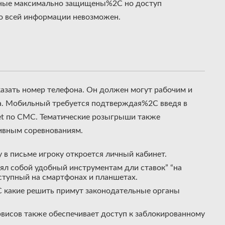
нные максимально защищены%2C но доступ
о всей информации невозможен.
казать номер телефона. Он должен могут рабочим и
. Мобильный требуется подтверждая%2C введя в
t по СМС. Тематические розыгрыши также
ивным соревнованиям.
 в письме игроку откроется личный кабинет.
л собой удобный инструментам дли ставок” “на
ступный на смартфонах и планшетах.
2C какие решить примут законодательные органы
висов также обеспечивает доступ к заблокированному