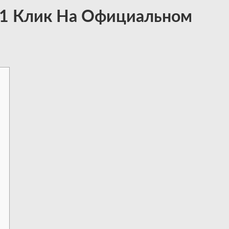
В 1 Клик На Официальном