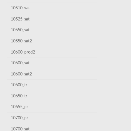
10510_wa
10525_sat
10550_sat
10550_sat2
10600_prod2
10600_sat
10600_sat2
10600_tr
10650_tr
10655_pr
10700_pr
10700_sat