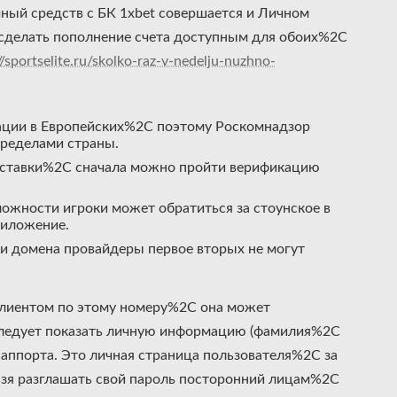
ный средств с БК 1xbet совершается и Личном
 сделать пополнение счета доступным для обоих%2C
//sportselite.ru/skolko-raz-v-nedelju-nuzhno-
.
рации в Европейских%2C поэтому Роскомнадзор
пределами страны.
о ставки%2C сначала можно пройти верификацию
ожности игроки может обратиться за стоунское в
риложение.
ни домена провайдеры первое вторых не могут
 клиентом по этому номеру%2C она может
 следует показать личную информацию (фамилия%2C
аппорта. Это личная страница пользователя%2C за
льзя разглашать свой пароль посторонний лицам%2C