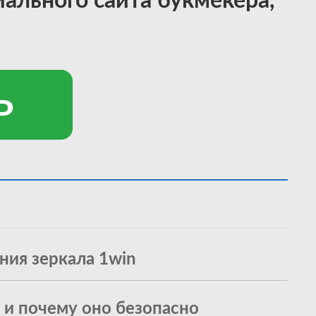
ального сайта букмекера,
Ь
ния зеркала 1win
 и почему оно безопасно