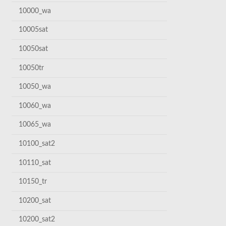
10000_wa
10005sat
10050sat
10050tr
10050_wa
10060_wa
10065_wa
10100_sat2
10110_sat
10150_tr
10200_sat
10200_sat2