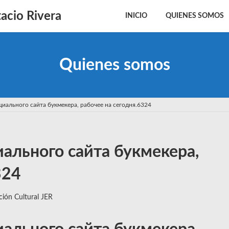
acio Rivera
INICIO
QUIENES SOMOS
Quienes somos
циального сайта букмекера, рабочее на сегодня.6324
ального сайта букмекера,
324
ión Cultural JER