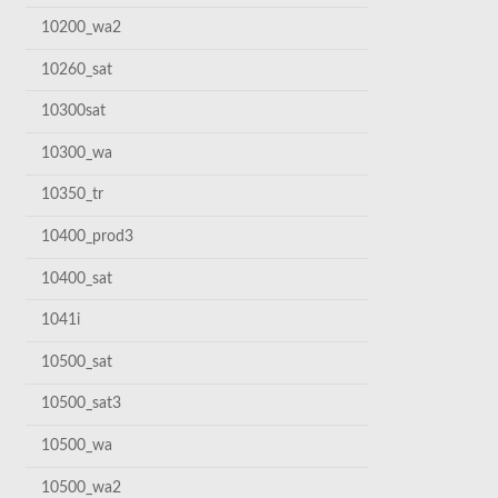
10200_wa2
10260_sat
10300sat
10300_wa
10350_tr
10400_prod3
10400_sat
1041i
10500_sat
10500_sat3
10500_wa
10500_wa2