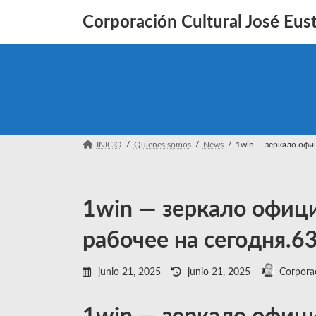
Saltar
Saltar
al
a
Corporación Cultural José Eust
contenido
la
navegación
INICIO
Quienes somos
News
1win — зеркало офи
1win — зеркало офици
рабочее на сегодня.6
Última
junio 21, 2025
junio 21, 2025
Corporac
actualización
: