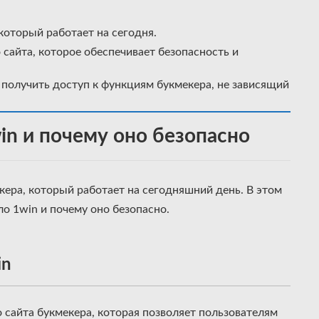
который работает на сегодня.
 сайта, которое обеспечивает безопасность и
б получить доступ к функциям букмекера, не зависящий
in и почему оно безопасно
кера, который работает на сегодняшний день. В этом
ло 1win и почему оно безопасно.
in
о сайта букмекера, которая позволяет пользователям