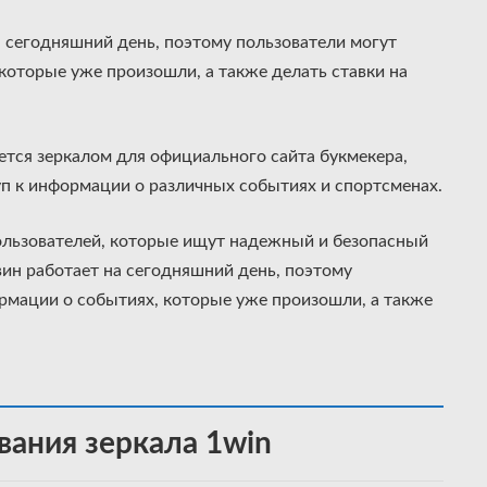
 сегодняшний день, поэтому пользователи могут
которые уже произошли, а также делать ставки на
ется зеркалом для официального сайта букмекера,
уп к информации о различных событиях и спортсменах.
пользователей, которые ищут надежный и безопасный
вин работает на сегодняшний день, поэтому
ормации о событиях, которые уже произошли, а также
ания зеркала 1win