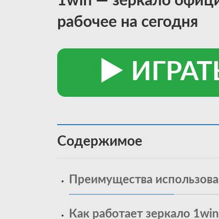
1win — зеркало офици
рабочее на сегодня
▶️ ИГРАТ
Содержимое
Преимущества использова
Как работает зеркало 1win