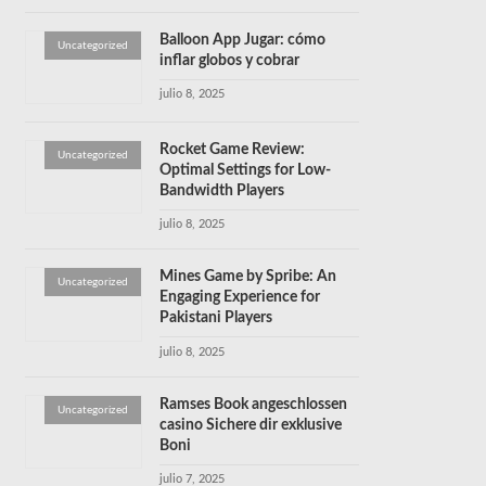
Balloon App Jugar: cómo
Uncategorized
inflar globos y cobrar
julio 8, 2025
Rocket Game Review:
Uncategorized
Optimal Settings for Low-
Bandwidth Players
julio 8, 2025
Mines Game by Spribe: An
Uncategorized
Engaging Experience for
Pakistani Players
julio 8, 2025
Ramses Book angeschlossen
Uncategorized
casino Sichere dir exklusive
Boni
julio 7, 2025