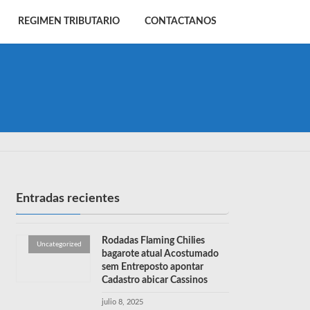
REGIMEN TRIBUTARIO
CONTACTANOS
Entradas recientes
Rodadas Flaming Chilies
Uncategorized
bagarote atual Acostumado
sem Entreposto apontar
Cadastro abicar Cassinos
julio 8, 2025