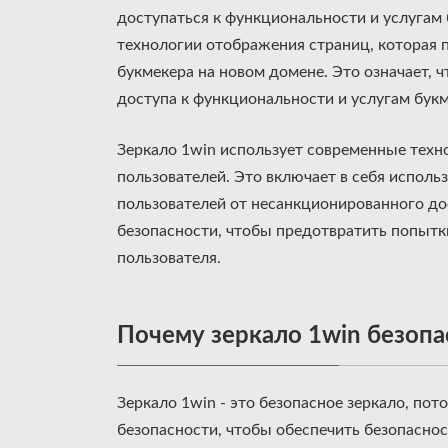
доступаться к функциональности и услугам 
технологии отображения страниц, которая 
букмекера на новом домене. Это означает, ч
доступа к функциональности и услугам букм
Зеркало 1win использует современные техн
пользователей. Это включает в себя испол
пользователей от несанкционированного до
безопасности, чтобы предотвратить попытк
пользователя.
Почему зеркало 1win безопа
Зеркало 1win - это безопасное зеркало, по
безопасности, чтобы обеспечить безопаснос