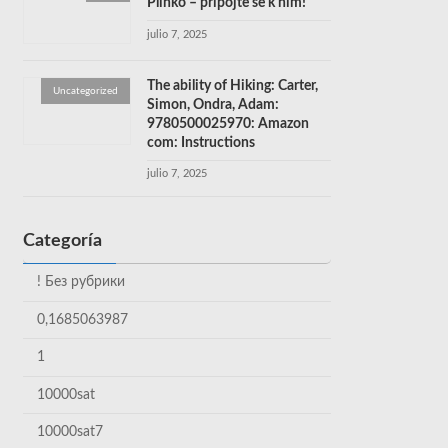
Plinko – připojte se k nim!
julio 7, 2025
The ability of Hiking: Carter,
Uncategorized
Simon, Ondra, Adam:
9780500025970: Amazon
com: Instructions
julio 7, 2025
Categoría
! Без рубрики
0,1685063987
1
10000sat
10000sat7