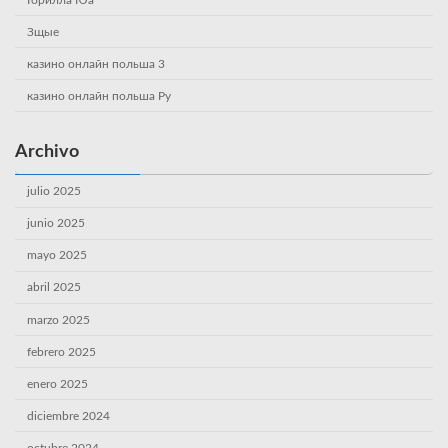
Зщые
казино онлайн польша 3
казино онлайн польша Ру
Archivo
julio 2025
junio 2025
mayo 2025
abril 2025
marzo 2025
febrero 2025
enero 2025
diciembre 2024