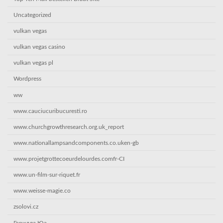
Uncategorized
vulkan vegas
vulkan vegas casino
vulkan vegas pl
Wordpress
ww
www.cauciucuribucuresti.ro
www.churchgrowthresearch.org.uk_report
www.nationallampsandcomponents.co.uken-gb
www.projetgrottecoeurdelourdes.comfr-CI
www.un-film-sur-riquet.fr
www.weisse-magie.co
zsolovi.cz
Горилла Юа