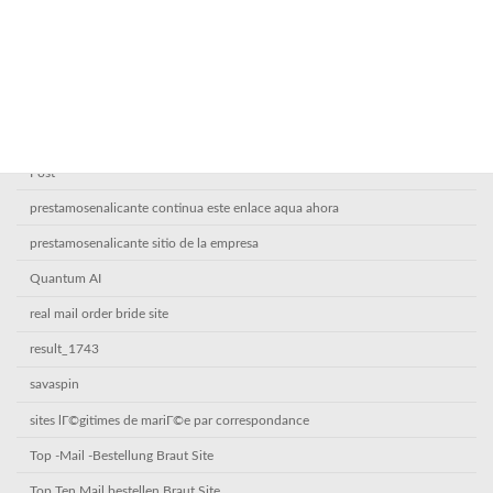
online casino buitenland
play.google.comstoreappsdetailsid=com.pinco.nicotoss_Английский
Plinko
Plinko casino1
Post
prestamosenalicante continua este enlace aqua ahora
prestamosenalicante sitio de la empresa
Quantum AI
real mail order bride site
result_1743
savaspin
sites lГ©gitimes de mariГ©e par correspondance
Top -Mail -Bestellung Braut Site
Top Ten Mail bestellen Braut Site