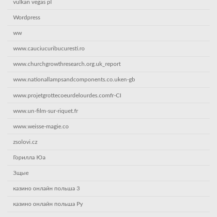
vulkan vegas pl
Wordpress
ww
www.cauciucuribucuresti.ro
www.churchgrowthresearch.org.uk_report
www.nationallampsandcomponents.co.uken-gb
www.projetgrottecoeurdelourdes.comfr-CI
www.un-film-sur-riquet.fr
www.weisse-magie.co
zsolovi.cz
Горилла Юа
Зщые
казино онлайн польша 3
казино онлайн польша Ру